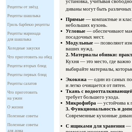
установка, учитывая свободн
Рецепты от звёзд
диваны могут быть различных
Рецепты шашлыка
Прямые
— компактные и клас
Гриль барбекю рецепты
небольших кухонь.
Угловые
— обеспечивают мак
Рецепты маринада
посадочных мест.
для шашлыка
Модульные
— позволяют изм
Холодные закуски
ваших нужд.
2. Материалы обивки: практ
Что приготовить на обед
Кухня — это место, где важно
Рецепты вторых блюд
выбирайте материалы, которые
Рецепты первых блюд
Экокожа
— один из самых поп
Рецепты салатов
и легко очищается от пятен.
Ткань с водоотталкивающе
Что приготовить
требует большего ухода.
на ужин
Микрофибра
— устойчива к 
О жизни
3. Функциональность и доп
Современные кухонные диван
Полезные советы
Полезные советы
С ящиками для хранения
— 
для дома
помогает экономить место.