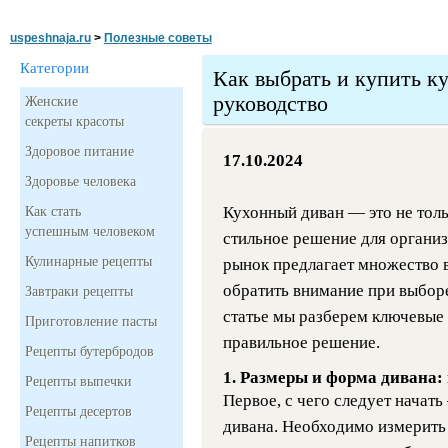
uspeshnaja.ru
>
Полезные советы
Категории
Как выбрать и купить к
руководство
Женские
секреты красоты
Здоровое питание
17.10.2024
Здоровье человека
Кухонный диван — это не толь
Как стать
успешным человеком
стильное решение для организ
Кулинарные рецепты
рынок предлагает множество в
обратить внимание при выборе
Завтраки рецепты
статье мы разберем ключевые
Приготовление пасты
правильное решение.
Рецепты бутербродов
1. Размеры и форма дивана
Рецепты выпечки
Первое, с чего следует начат
Рецепты десертов
дивана. Необходимо измерить 
Рецепты напитков