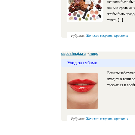
неплохо было бы 
как минеральная к
чтобы быть правд
теперь [...]
Рубрика:
Женские секреты красоты
uspeshnaja.ru
>
лицо
Уход за губами
Если вы заботитес
входить в ваши ре
трескаться и вооб
Рубрика:
Женские секреты красоты