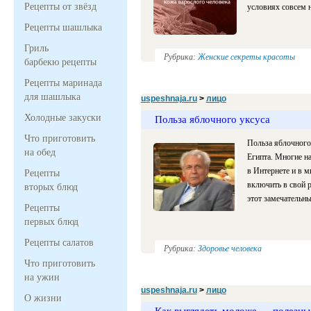
Рецепты от звёзд
условиях совсем н
Рецепты шашлыка
Гриль
Рубрика:
Женские секреты красоты
барбекю рецепты
Рецепты маринада
для шашлыка
uspeshnaja.ru
>
лицо
Холодные закуски
Польза яблочного уксуса
Что приготовить
Польза яблочного 
на обед
Египта. Многие на
в Интернете и в м
Рецепты
включить в свой р
вторых блюд
этот замечательны
Рецепты
первых блюд
Рецепты салатов
Рубрика:
Здоровье человека
Что приготовить
на ужин
uspeshnaja.ru
>
лицо
О жизни
Как выглядеть моложе — полезны