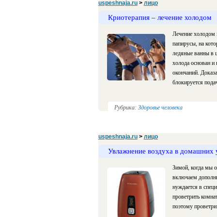
uspeshnaja.ru
>
лицо
Криотерапия – лечение холодом
Лечение холодом 
папирусы, на кот
ледяные ванны в 
холода основан и 
окончаний. Доказа
блокируется подач
Рубрика:
Здоровье человека
uspeshnaja.ru
>
лицо
Увлажнение воздуха в домашних 
Зимой, когда мы 
включаем дополни
нуждается в спец
проветрить комнат
поэтому проветри