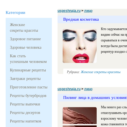
uspeshnaja.ru
>
лицо
Категории
Вредная косметика
Женские
Кто задумывается 
секреты красоты
видим сейчас на 
Здоровое питание
скрываться в очен
всегда была дост
Здоровье человека
рецептур входил 
Как стать
успешным человеком
Кулинарные рецепты
Рубрика:
Женские секреты красоты
Завтраки рецепты
Приготовление пасты
uspeshnaja.ru
>
лицо
Рецепты бутербродов
Пилинг лица в домашних условия
Рецепты выпечки
Мы много раз слы
Рецепты десертов
отшелушивать оро
взрослому челове
Рецепты напитков
кожа становится 