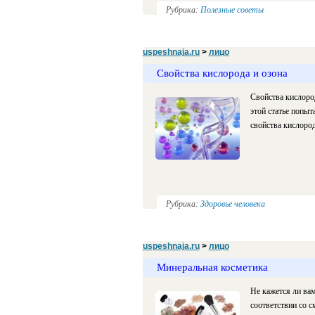
Рубрика:
Полезные советы
uspeshnaja.ru
>
лицо
Свойства кислорода и озона
Свойства кислород
этой статье попыт
свойства кислород
Рубрика:
Здоровье человека
uspeshnaja.ru
>
лицо
Минеральная косметика
Не кажется ли вам
соответствии со с