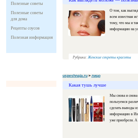
Полезные советы
О том, как выгляд
Полезные советы
всем известная ис
для дома
тому, что мы и та
Рецепты соусов
информацию на ус
Полезная информация
Рубрика:
Женские секреты красоты
uspeshnaja.ru
>
лицо
Какая тушь лучше
Мы снова и снова 
пользуемся разли
сделать выводы из
информацию в Инт
уже приобрели. А