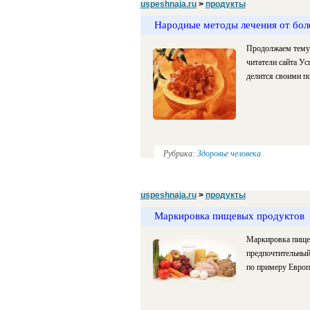
uspeshnaja.ru
>
продукты
Народные методы лечения от боле
Продолжаем тему 
читатели сайта У
делится своими п
Рубрика:
Здоровье человека
uspeshnaja.ru
>
продукты
Маркировка пищевых продуктов
Маркировка пищев
предпочтительный
по примеру Европ