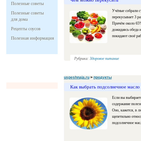
Полезные советы
Учёные собрали ст
Полезные советы
перекусывает 3 раз
для дома
Причём около 65% 
Рецепты соусов
дожидаясь обеда 
покидают своё раб
Полезная информация
Рубрика:
Здоровое питание
uspeshnaja.ru
>
продукты
Как выбрать подсолнечное масло
Если вы выбираете
содержание полез
Оно, кажется, в 
щепетильно относ
подсолнечное мас