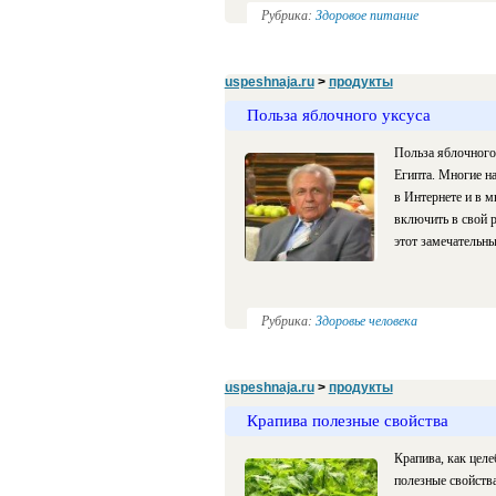
Рубрика:
Здоровое питание
uspeshnaja.ru
>
продукты
Польза яблочного уксуса
Польза яблочного 
Египта. Многие на
в Интернете и в м
включить в свой р
этот замечательны
Рубрика:
Здоровье человека
uspeshnaja.ru
>
продукты
Крапива полезные свойства
Крапива, как целе
полезные свойства