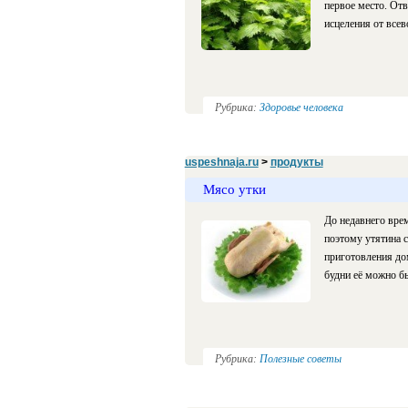
первое место. От
исцеления от все
Рубрика:
Здоровье человека
uspeshnaja.ru
>
продукты
Мясо утки
До недавнего вре
поэтому утятина 
приготовления до
будни её можно бы
Рубрика:
Полезные советы