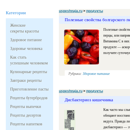
uspeshnaja.ru
>
продукты
Категории
Полезные свойства болгарского п
Женские
Полезные свойства
секреты красоты
перцы, или паприк
Здоровое питание
Витамина С в них
продукте — аскорб
Здоровье человека
получите суточну
Как стать
успешным человеком
Кулинарные рецепты
Рубрика:
Здоровое питание
Завтраки рецепты
Приготовление пасты
uspeshnaja.ru
>
продукты
Рецепты бутербродов
Дисбактериоз кишечника
Рецепты выпечки
Как часто мы слы
Рецепты десертов
обещают восстано
недуга. Правда ли
Рецепты напитков
дисбактериоз — эт