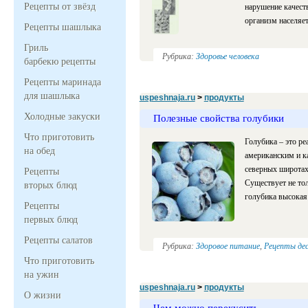
Рецепты от звёзд
нарушение качест
организм населяет
Рецепты шашлыка
Гриль
Рубрика:
Здоровье человека
барбекю рецепты
Рецепты маринада
для шашлыка
uspeshnaja.ru
>
продукты
Холодные закуски
Полезные свойства голубики
Что приготовить
Голубика – это р
на обед
американским и к
северных широтах 
Рецепты
Существует не тол
вторых блюд
голубика высокая 
Рецепты
первых блюд
Рецепты салатов
Рубрика:
Здоровое питание
,
Рецепты де
Что приготовить
на ужин
uspeshnaja.ru
>
продукты
О жизни
Чем можно перекусить