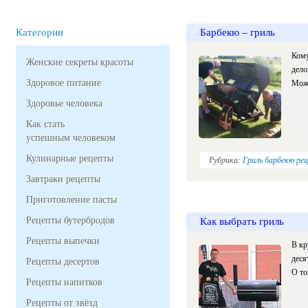
Категории
Барбекю – гриль
Кому
Женские секреты красоты
дело
Здоровое питание
Можн
Здоровье человека
Как стать
успешным человеком
Кулинарные рецепты
Рубрика:
Гриль барбекю ре
Завтраки рецепты
Приготовление пасты
Рецепты бутербродов
Как выбрать гриль
Рецепты выпечки
В кр
деся
Рецепты десертов
О то
Рецепты напитков
Рецепты от звёзд