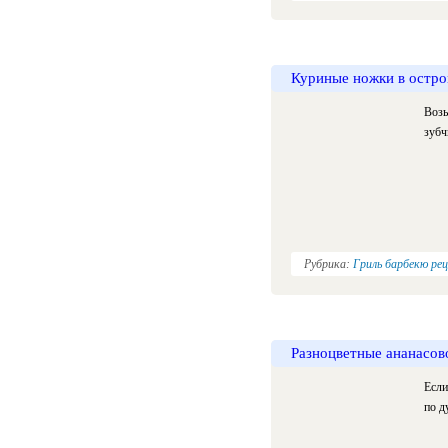
Куриные ножки в остр
Возь
зубч
Рубрика:
Гриль барбекю ре
Разноцветные ананасов
Если
по д