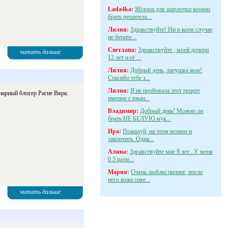
Lada4ka:
Яблоки для шарлотки можно
брать решитель...
Лилия:
Здравствуйте! Ни в коем случае
не берите...
Светлана:
Здравствуйте , моей дочери
читать дальше
12 лет и её ...
Лилия:
Добрый день, лапушка моя!
Спасибо тебе з...
Лилия:
Я не пробовала этот рецепт
инарный блогер Рагне Вярк.
именно с ржан...
Владимир:
Добрый день! Можно ли
брать НЕ БЕЛУЮ мук...
Ира:
Пожалуй, на этом можно и
закончить. Одна...
Алина:
Здравствуйте мне 9 лет ..У меня
0.5 разм...
Мария:
Очень люблю пилинг, после
него кожа сияе...
читать дальше