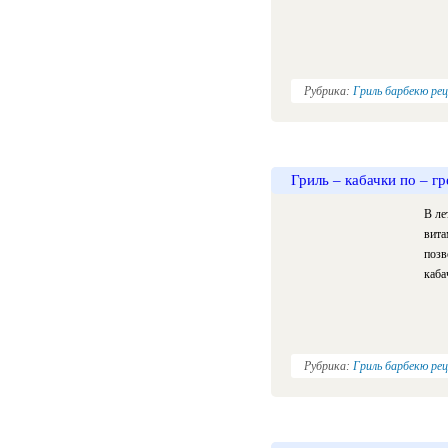
Рубрика:
Гриль барбекю ре
Гриль – кабачки по – г
В ле
вита
позв
каба
Рубрика:
Гриль барбекю ре