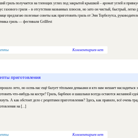
ий гриль получается на тлеющих углях под закрытой крышкой – аромат углей и привку
с газового гриля – в отсутствии названных плюсов, но зато он чистый, быстрый, легко
нице предлагаю полезные советы как приготовить гриль от Энн Торбелутса, руководител
тника гриль — фестиваля Grillfest
цепты
Комментариев нет
епты приготовления
прошло лето, но осень нас ещё балует тёплыми деньками и кто нам мешает насладиться э
отовить
что-нибудь
на костре? Гриль, барбекю и шашлыки всегда остаются желанной едо
хнуть. А как обстоит дело с рецептами приготовления? Здесь, как правило, всё очень тр
отовления на [...]
цепты
Комментариев нет