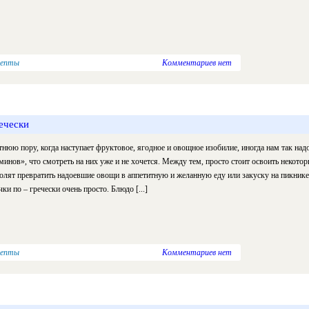
цепты
Комментариев нет
речески
тнюю пору, когда наступает фруктовое, ягодное и овощное изобилие, иногда нам так на
минов», что смотреть на них уже и не хочется. Между тем, просто стоит освоить некото
олят превратить надоевшие овощи в аппетитную и желанную еду или закуску на пикнике
чки по – гречески очень просто. Блюдо [...]
цепты
Комментариев нет