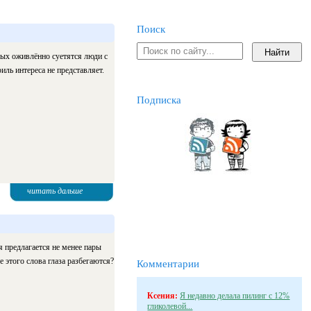
Поиск
рых оживлённо суетятся люди с
иль интереса не представляет.
Подписка
читать дальше
я предлагается не менее пары
 этого слова глаза разбегаются?
Комментарии
Ксения:
Я недавно делала пилинг с 12%
гликолевой...