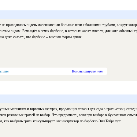
 не приходилось видеть маленькие или большие печи с большими трубами, вокруг кото
витым видом. Речь идёт о печах барбекю, в которых жарят мясо те, для кого обычный гр
о даже сказать, что барбекю – высшая форма гриля.
цепты
Комментариев нет
упных магазинах и торговых центрах, продающих товары для сада в гриль-сезон, сегодн
тков различных грилей на выбор. Что предпочесть, если при выборе в буквальном смысле
м, как выбрать гриль консультирует нас инструктор по барбекю Энн Тобрелутс.