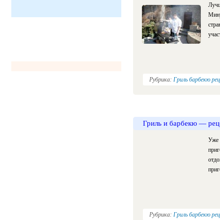
Лучш
Мину
стра
учас
Рубрика:
Гриль барбекю ре
Гриль и барбекю — рец
Уже 
приг
отдо
приг
Рубрика:
Гриль барбекю ре