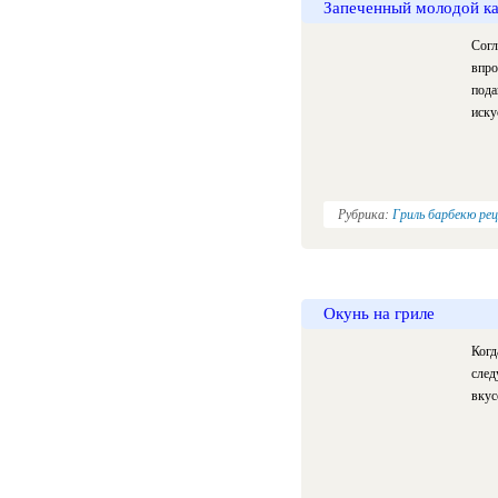
Запеченный молодой ка
Согл
впро
пода
иску
Рубрика:
Гриль барбекю ре
Окунь на гриле
Когд
след
вкус