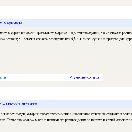
ом маринаде
мите 8 куриных ножек. Приготовьте маринад: • 0,5 стакана аджики; • 0,25 стакана раститель
ика чеснока; • 1 веточка свежего розмарина или 0,5 ч.л. смеси сушеных приправ для кур
цепты
Комментариев нет
о – мясные шпажки
 вы из тех людей, которые любят эксперименты и необычное сочетание сладкого и солёно
уше. Также ананасово – мясные шпажки понравятся детям за их вкус и яркий, аппетитны