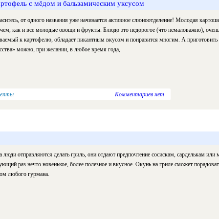
ртофель с мёдом и бальзамическим уксусом
аситесь, от одного названия уже начинается активное слюноотделение! Молодая картошеч
чем, как и все молодые овощи и фрукты. Блюдо это недорогое (что немаловажно), очень
ваемый к картофелю, обладает пикантным вкусом и понравится многим. А приготовить 
сства» можно, при желании, в любое время года,
цепты
Комментариев нет
а люди отправляются делать гриль, они отдают предпочтение сосискам, сарделькам или 
ующий раз нечто новенькое, более полезное и вкусное. Окунь на гриле сможет порадова
ом любого гурмана.