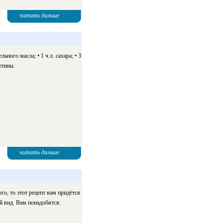
читать дальше
ного масла; • 1 ч.л. сахара; • 3
ятины.
читать дальше
го, то этот рецепт вам придётся
й вид. Вам понадобятся: