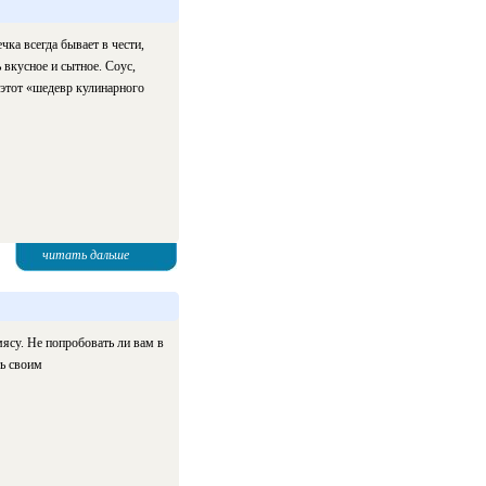
ка всегда бывает в чести,
 вкусное и сытное. Соус,
этот «шедевр кулинарного
читать дальше
мясу. Не попробовать ли вам в
ть своим