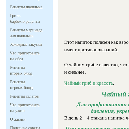
Рецепты шашлыка
Гриль
барбекю рецепты
Рецепты маринада
для шашлыка
Этот напиток полезен как взро
Холодные закуски
имеет противопоказаний.
Что приготовить
на обед
О чайном грибе известно, что 
Рецепты
и сильнее.
вторых блюд
Рецепты
Чайный гриб и красота
.
первых блюд
Чайный г
Рецепты салатов
Для профилактики 
Что приготовить
давления, укр
на ужин
В день 2 – 4 стакана напитка 
О жизни
При хроническом гастр
Полезные советы