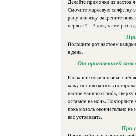
Делайте примочки из настоя ч
Смочите марлевую салфетку в
рану или язву, закрепите повяз
первые 2 – 3 дня, затем раз в 
Пр
Полощите рот настоем каждые п
в день.
От ороговевшей кож
Распарьте ноги в тазике с тё
кожу ног или мозоль осторожн
настое чайного гриба, сверху
оставьте на ночь. Повторяйте 
пока мозоль окончательно не и
вас устраивать.
При 
Промывайте нос настоем гриб