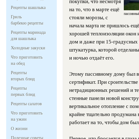
покупки, что несмотря
Рецепты шашлыка
на то, что в марте ещё
пассивны
Гриль
стояли морозы, с
барбекю рецепты
начала марта не пришлось ещё
Рецепты маринада
хорошей теплоизоляции окон 
для шашлыка
дом и даже при 15-градусных 
Холодные закуски
штукатурка, которой отделаны
Что приготовить
и ночью отдаёт его.
на обед
Рецепты
Этому пассивному дому был 
вторых блюд
сертификат. При сроительстве
Рецепты
нетрадиционных решений и тех
первых блюд
стенные панели новой констру
Рецепты салатов
вертикальное отопление с пом
Что приготовить
крайне тщательно продумана в
на ужин
работает на то, чтобы дом бы
О жизни
Полезные советы
Первое, что бросается в глаза