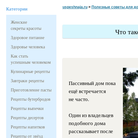
uspeshnaja.ru
>
Полезные советы для д
Категории
Женские
секреты красоты
Что та
Здоровое питание
Здоровье человека
Как стать
успешным человеком
Кулинарные рецепты
Завтраки рецепты
Пассивный дом пока
Приготовление пасты
ещё встречается
не часто.
Рецепты бутербродов
Рецепты выпечки
Один из владельцев
Рецепты десертов
подобного дома
Рецепты напитков
рассказывает после
Рецепты от звёзд