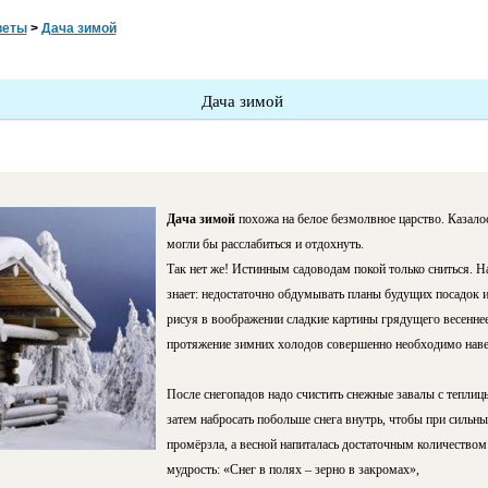
веты
>
Дача зимой
Дача зимой
Дача зимой
похожа на белое безмолвное царство. Казало
могли бы расслабиться и отдохнуть.
Так нет же! Истинным садоводам покой только сниться. Н
знает: недостаточно обдумывать планы будущих посадок и
рисуя в воображении сладкие картины грядущего весеннее
протяжение зимних холодов совершенно необходимо навес
После снегопадов надо счистить снежные завалы с теплицы
затем набросать побольше снега внутрь, чтобы при сильн
промёрзла, а весной напиталась достаточным количеством 
мудрость: «Снег в полях – зерно в закромах»,