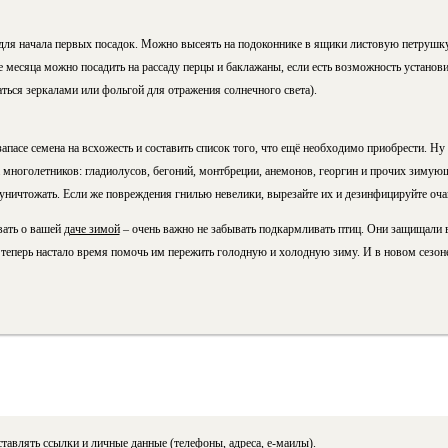
для начала первых посадок. Можно высеять на подоконнике в ящики листовую петрушку, 
це месяца можно посадить на рассаду перцы и баклажаны, если есть возможность установ
ться зеркалами или фольгой для отражения солнечного света).
пасе семена на всхожесть и составить список того, что ещё необходимо приобрести. Ну 
 многолетников: гладиолусов, бегоний, монтбреции, анемонов, георгин и прочих зимую
уничтожать. Если же повреждения гнилью невелики, вырезайте их и дезинфицируйте оча
вать о вашей
даче зимой
– очень важно не забывать подкармливать птиц. Они защищали в
теперь настало время помочь им пережить голодную и холодную зиму. И в новом сезоне
тавлять ссылки и личные данные (телефоны, адреса, е-маилы).