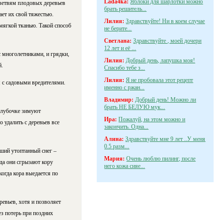
Lada4ka:
Яблоки для шарлотки можно
 ветвям плодовых деревьев
брать решитель...
ает их свой тяжестью.
Лилия:
Здравствуйте! Ни в коем случае
мягкой тканью. Такой способ
не берите...
Светлана:
Здравствуйте , моей дочери
12 лет и её ...
с многолетниками, и грядки,
Лилия:
Добрый день, лапушка моя!
й.
Спасибо тебе з...
Лилия:
Я не пробовала этот рецепт
я с садовыми вредителями.
именно с ржан...
Владимир:
Добрый день! Можно ли
брать НЕ БЕЛУЮ мук...
 клубочке зимуют
Ира:
Пожалуй, на этом можно и
 удалить с деревьев все
закончить. Одна...
Алина:
Здравствуйте мне 9 лет ..У меня
0.5 разм...
ший утоптанный снег –
Мария:
Очень люблю пилинг, после
да они сгрызают кору
него кожа сияе...
когда кора выедается по
ревьев, хотя и позволяет
ез потерь при поздних