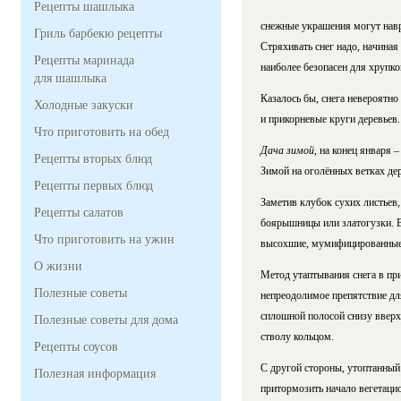
Рецепты шашлыка
снежные украшения могут навре
Гриль барбекю рецепты
Стряхивать снег надо, начиная
Рецепты маринада
наиболее безопасен для хрупко
для шашлыка
Казалось бы, снега невероятно
Холодные закуски
и прикорневые круги деревьев.
Что приготовить на обед
Дача зимой
, на конец января 
Рецепты вторых блюд
Зимой на оголённых ветках дер
Рецепты первых блюд
Заметив клубок сухих листьев,
Рецепты салатов
боярышницы или златогузки. Ве
Что приготовить на ужин
высохшие, мумифицированные п
О жизни
Метод утаптывания снега в пр
Полезные советы
непреодолимое препятствие дл
сплошной полосой снизу вверх 
Полезные советы для дома
стволу кольцом.
Рецепты соусов
С другой стороны, утоптанный 
Полезная информация
притормозить начало вегетацио