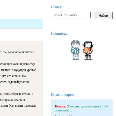
Поиск
Подписка
сь бы, садоводы-любители
астоящий хозяин дачи-сада
 мечтать о будущем урожае,
-летнего сезона. На
тить садовый участок.
, чтобы сберечь стёкла, а
Комментарии
ых морозах земля не
влаги. Как гласит народная
Ксения:
Я недавно делала пилинг с 12%
гликолевой...