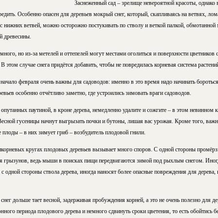
Заснеженный сад – зрелище невероятной красоты, однако
дить. Особенно опасен для деревьев мокрый снег, который, скапливаясь на ветвях, лом
 с нижних ветвей, можно осторожно постукивать по стволу и веткой палкой, обмотанной 
й древесины.
 много, но из-за метелей и оттепелей могут местами оголиться и поверхности цветников 
 В этом случае снега придётся добавить, чтобы не повредилась корневая система растени
– начало февраля очень важны для садоводов: именно в это время надо начинать боротьс
евьев особенно отчётливо заметно, где устроились зимовать враги садоводов.
 опутанных паутиной, в кроне дерева, немедленно удалите и сожгите – в этом невинном
сной гусеницы начнут выгрызать почки и бутоны, лишая вас урожая. Кроме того, важно
лоды – в них зимует гриб – возбудитель плодовой гнили.
икорневых кругах плодовых деревьев вызывает много споров. С одной стороны промёрз
я грызунов, ведь мыши в поисках пищи передвигаются зимой под рыхлым снегом. Иног
с одной стороны ствола дерева, иногда наносят более опасные повреждения для дерева, 
снег дольше тает весной, задерживая пробуждения корней, а это не очень полезно для де
нного периода плодового дерева и немного сдвинуть сроки цветения, то есть обойтись б