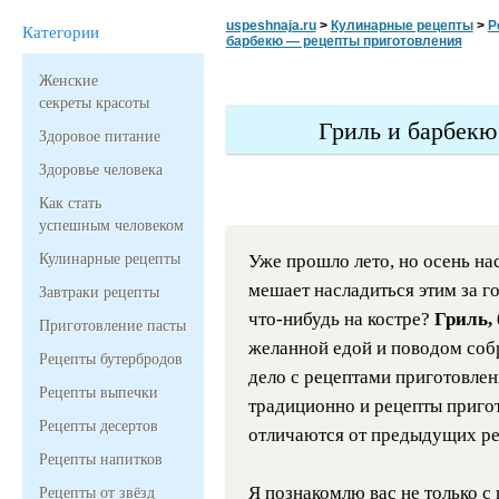
uspeshnaja.ru
>
Кулинарные рецепты
>
Р
Категории
барбекю — рецепты приготовления
Женские
секреты красоты
Гриль и барбекю
Здоровое питание
Здоровье человека
Как стать
успешным человеком
Кулинарные рецепты
Уже прошло лето, но осень на
мешает насладиться этим за г
Завтраки рецепты
что-нибудь
на костре?
Гриль,
Приготовление пасты
желанной едой и поводом собр
Рецепты бутербродов
дело с рецептами приготовлени
Рецепты выпечки
традиционно и рецепты пригот
Рецепты десертов
отличаются от предыдущих ре
Рецепты напитков
Я познакомлю вас не только с
Рецепты от звёзд