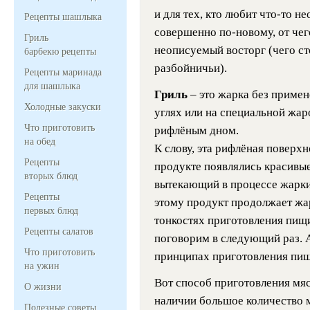
и для тех, кто любит
что-то
нео
Рецепты шашлыка
совершенно по-новому, от чег
Гриль
неописуемый восторг (чего ст
барбекю рецепты
разбойничьи).
Рецепты маринада
для шашлыка
Гриль
– это жарка без примен
Холодные закуски
углях или на специальной жар
Что приготовить
рифлёным дном.
на обед
К слову, эта рифлёная поверхн
Рецепты
продукте появлялись красивы
вторых блюд
вытекающий в процессе жарки,
Рецепты
этому продукт продолжает жар
первых блюд
тонкостях приготовления пи
Рецепты салатов
поговорим в следующий раз. 
Что приготовить
принципах приготовления пищ
на ужин
Вот способ приготовления мяс
О жизни
наличии большое количество м
Полезные советы