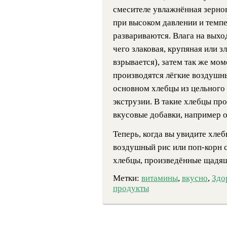
смесителе увлажнённая зернов
при высоком давлении и темп
развариваются. Влага на выхо
чего злаковая, крупяная или з
взрывается), затем так же мо
производятся лёгкие воздушны
основном хлебцы из цельного
экструзии. В такие хлебцы пр
вкусовые добавки, например о
Теперь, когда вы увидите хле
воздушный рис или поп-корн сп
хлебцы, произведённые щадящ
Метки:
витамины
,
вкусно
,
Здо
продукты