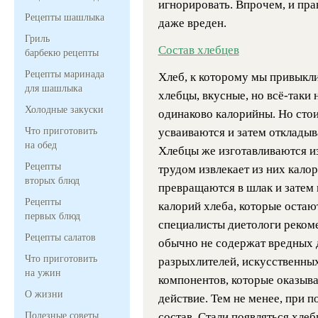
игнорировать. Впрочем, и пра
Рецепты шашлыка
даже вреден.
Гриль
Состав хлебцев
барбекю рецепты
Рецепты маринада
Хлеб, к которому мы привыкли 
для шашлыка
хлебцы, вкусные, но всё-таки 
Холодные закуски
одинаково калорийны. Но стоит
Что приготовить
усваиваются и затем откладыв
на обед
Хлебцы же изготавливаются из
Рецепты
трудом извлекает из них кало
вторых блюд
превращаются в шлак и затем 
Рецепты
калорий хлеба, которые остаю
первых блюд
специалисты диетологи реком
Рецепты салатов
обычно не содержат вредных д
Что приготовить
разрыхлителей, искусственны
на ужин
компонентов, которые оказыв
О жизни
действие. Тем не менее, при 
Полезные советы
состав. Стали появляться хле