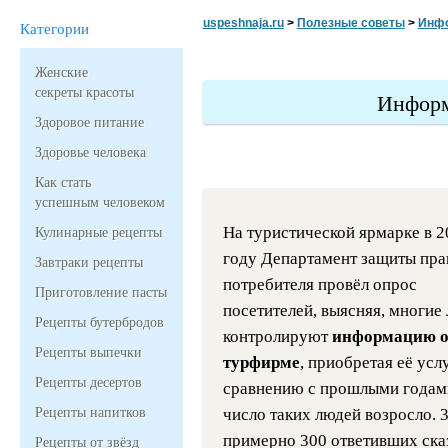
uspeshnaja.ru
>
Полезные советы
>
Инфо
Категории
Женские
секреты красоты
Информ
Здоровое питание
Здоровье человека
Как стать
успешным человеком
На туристической ярмарке в 2
Кулинарные рецепты
году Департамент защиты пра
Завтраки рецепты
потребителя провёл опрос
Приготовление пасты
посетителей, выясняя, многие 
Рецепты бутербродов
контролируют
информацию 
Рецепты выпечки
турфирме
, приобретая её усл
Рецепты десертов
сравнению с прошлыми годам
Рецепты напитков
число таких людей возросло. 
примерно 300 ответивших ска
Рецепты от звёзд