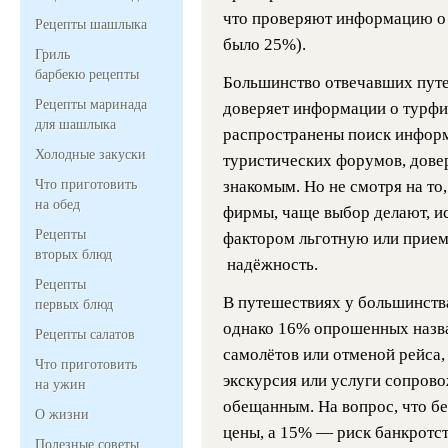
что проверяют информацию о 
Рецепты шашлыка
было 25%).
Гриль
барбекю рецепты
Большинство отвечавших путеш
Рецепты маринада
доверяет информации о турфи
для шашлыка
распространены поиск информ
Холодные закуски
туристических форумов, дове
Что приготовить
знакомым. Но не смотря на то
на обед
фирмы, чаще выбор делают, ис
Рецепты
фактором льготную или приемл
вторых блюд
надёжность.
Рецепты
В путешествиях у большинств
первых блюд
однако 16% опрошенных назва
Рецепты салатов
самолётов или отменой рейса, 
Что приготовить
экскурсия или услуги сопров
на ужин
обещанным. На вопрос, что бе
О жизни
цены, а 15% — риск банкротс
Полезные советы