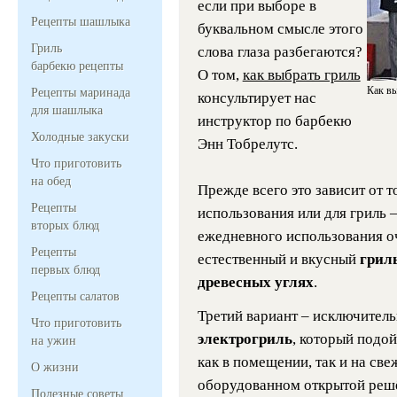
если при выборе в
Рецепты шашлыка
буквальном смысле этого
Гриль
слова глаза разбегаются?
барбекю рецепты
О том,
как выбрать гриль
Как вы
Рецепты маринада
консультирует нас
для шашлыка
инструктор по барбекю
Холодные закуски
Энн Тобрелутс.
Что приготовить
на обед
Прежде всего это зависит от т
Рецепты
использования или для гриль 
вторых блюд
ежедневного использования о
Рецепты
естественный и вкусный
грил
первых блюд
древесных углях
.
Рецепты салатов
Третий вариант – исключитель
Что приготовить
электрогриль
, который подой
на ужин
как в помещении, так и на све
О жизни
оборудованном открытой решёт
Полезные советы