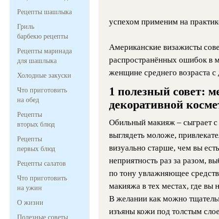
Рецепты шашлыка
успехом применим на практик
Гриль
барбекю рецепты
Американские визажисты сове
Рецепты маринада
распространённых ошибок в м
для шашлыка
женщине среднего возраста с д
Холодные закуски
1 полезный совет: 
Что приготовить
на обед
декоративной косм
Рецепты
Обильный макияж – сыграет с 
вторых блюд
выглядеть моложе, привлекател
Рецепты
визуально старше, чем вы есть
первых блюд
неприятность раз за разом, в
Рецепты салатов
по тону увлажняющее средство
Что приготовить
макияжа в тех местах, где вы
на ужин
В желании как можно тщатель
О жизни
изъяны кожи под толстым слое
Полезные советы