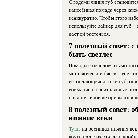
С годами линия губ становитс
нанесённая помада через
како
неаккуратно. Чтобы этого изб
используйте лайнер для губ –
даст ей растечься.
7 полезный совет: с
быть светлее
Помады с переливчатыми тона
металлический блеск – всё эт
истончающейся кожи губ, они
внимание на нейтральные розо
предпочтение не привычной по
8 полезный совет: 
нижние веки
Тушь
на ресницах нижних век
круги под глазами, да и вооб