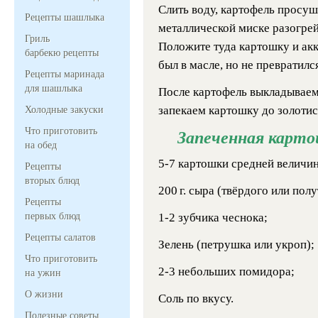
Слить воду, картофель просуш
Рецепты шашлыка
металлической миске разогрей
Гриль
Положите туда картошку и ак
барбекю рецепты
был в масле, но не превратился
Рецепты маринада
для шашлыка
После картофель выкладываем 
запекаем картошку до золотис
Холодные закуски
Что приготовить
Запеченная карто
на обед
5-7 картошки средней величи
Рецепты
вторых блюд
200 г.
сыра (твёрдого или полу
Рецепты
первых блюд
1-2 зубчика чеснока;
Рецепты салатов
Зелень (петрушка или укроп);
Что приготовить
2-3 небольших помидора;
на ужин
О жизни
Соль по вкусу.
Полезные советы