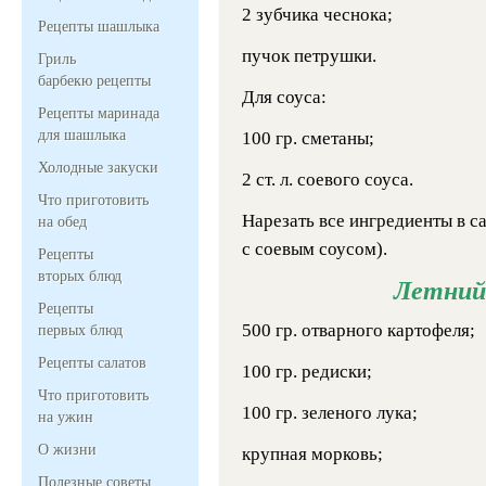
2 зубчика чеснока;
Рецепты шашлыка
пучок петрушки.
Гриль
барбекю рецепты
Для соуса:
Рецепты маринада
для шашлыка
100 гр. сметаны;
Холодные закуски
2 ст. л. соевого соуса.
Что приготовить
Нарезать все ингредиенты в са
на обед
с соевым соусом).
Рецепты
вторых блюд
Летний
Рецепты
500 гр. отварного картофеля;
первых блюд
Рецепты салатов
100 гр. редиски;
Что приготовить
100 гр. зеленого лука;
на ужин
О жизни
крупная морковь;
Полезные советы