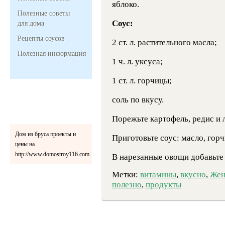
яблоко.
Полезные советы
Соус:
для дома
Рецепты соусов
2 ст. л. растительного масла;
Полезная информация
1 ч. л. уксуса;
1 ст. л. горчицы;
соль по вкусу.
Порежьте картофель, редис и л
Дом из бруса проекты и
Приготовьте соус: масло, горчи
цены на
http://www.domostroy116.com.
В нарезанные овощи добавьте 
Метки:
витамины
,
вкусно
,
Жен
полезно
,
продукты