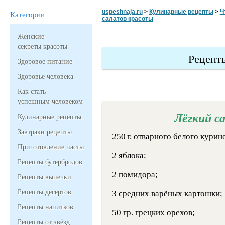
uspeshnaja.ru
>
Кулинарные рецепты
>
Ч
Категории
салатов красоты
Женские
секреты красоты
Рецепт
Здоровое питание
Здоровье человека
Как стать
успешным человеком
Лёгкий с
Кулинарные рецепты
Завтраки рецепты
250 г.
отварного белого курино
Приготовление пасты
2 яблока;
Рецепты бутербродов
2 помидора;
Рецепты выпечки
Рецепты десертов
3 средних варёных картошки;
Рецепты напитков
50 гр. грецких орехов;
Рецепты от звёзд