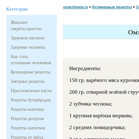
uspeshnaja.ru
>
Кулинарные рецепты
>
З
Категории
Женские
секреты красоты
Ом
Здоровое питание
Здоровье человека
Как стать
успешным человеком
Ингредиенты:
Кулинарные рецепты
150 гр. варёного мяса курочки
Завтраки рецепты
Приготовление пасты
200 гр. отварной зелёной стр
Рецепты бутербродов
2 зубчика чеснока;
Рецепты выпечки
1 крупная варёная морковь;
Рецепты десертов
2 средних помидорчика;
Рецепты напитков
Рецепты от звёзд