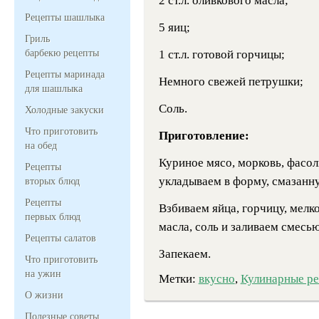
2 ст.л. оливкового масла;
Рецепты шашлыка
5 яиц;
Гриль
барбекю рецепты
1 ст.л. готовой горчицы;
Рецепты маринада
Немного свежей петрушки;
для шашлыка
Соль.
Холодные закуски
Что приготовить
Приготовление:
на обед
Куриное мясо, морковь, фасол
Рецепты
укладываем в форму, смазанную
вторых блюд
Рецепты
Взбиваем яйца, горчицу, мелко
первых блюд
масла, соль и заливаем смесь
Рецепты салатов
Запекаем.
Что приготовить
на ужин
Метки:
вкусно
,
Кулинарные р
О жизни
Полезные советы