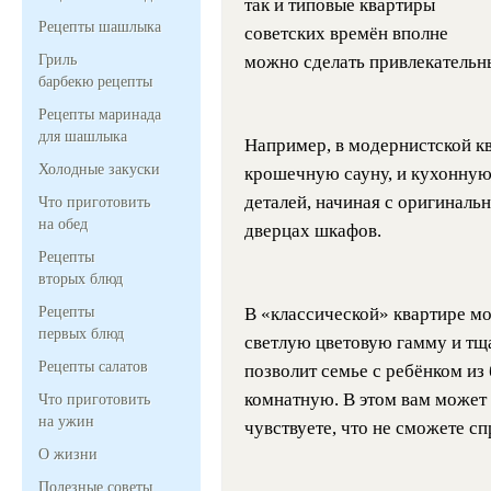
так и типовые квартиры
Рецепты шашлыка
советских времён вполне
Гриль
можно сделать привлекательны
барбекю рецепты
Рецепты маринада
для шашлыка
Например, в модернистской к
Холодные закуски
крошечную сауну, и кухонную
деталей, начиная с оригиналь
Что приготовить
на обед
дверцах шкафов.
Рецепты
вторых блюд
Рецепты
В «классической» квартире мо
первых блюд
светлую цветовую гамму и тща
Рецепты салатов
позволит семье с ребёнком из
комнатную. В этом вам может 
Что приготовить
на ужин
чувствуете, что не сможете сп
О жизни
Полезные советы