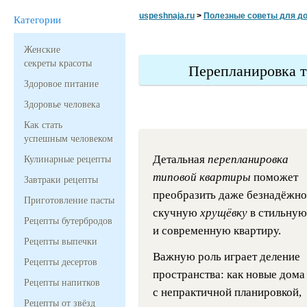
uspeshnaja.ru
>
Полезные советы для д
Категории
Женские
секреты красоты
Перепланировка т
Здоровое питание
Здоровье человека
Как стать
успешным человеком
Детальная
перепланировка
Кулинарные рецепты
типовой квартиры
поможет
Завтраки рецепты
преобразить даже безнадёжно
Приготовление пасты
скучную
хрущёвку
в стильную
Рецепты бутербродов
и современную квартиру.
Рецепты выпечки
Важную роль играет деление
Рецепты десертов
пространства: как новые дома
Рецепты напитков
с непрактичной планировкой,
Рецепты от звёзд