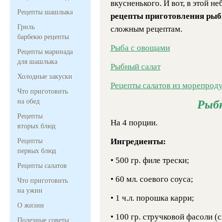
вкусненького. И вот, в этой 
Рецепты шашлыка
рецепты приготовления ры
Гриль
сложным рецептам.
барбекю рецепты
Рыба с овощами
Рецепты маринада
для шашлыка
Рыбный салат
Холодные закуски
Рецепты салатов из морепрод
Что приготовить
на обед
Рыб
Рецепты
На 4 порции.
вторых блюд
Ингредиенты:
Рецепты
первых блюд
• 500 гр. филе трески;
Рецепты салатов
• 60 мл. соевого соуса;
Что приготовить
на ужин
• 1 ч.л. порошка карри;
О жизни
• 100 гр. стручковой фасоли (
Полезные советы