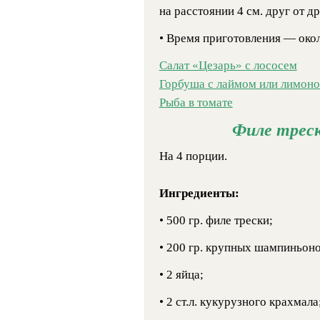
на расстоянии 4 см. друг от др
• Время приготовления — окол
Салат «Цезарь» с лососем
Горбуша с лаймом или лимон
Рыба в томате
Филе треск
На 4 порции.
Ингредиенты:
• 500 гр. филе трески;
• 200 гр. крупных шампиньоно
• 2 яйца;
• 2 ст.л. кукурузного крахмала