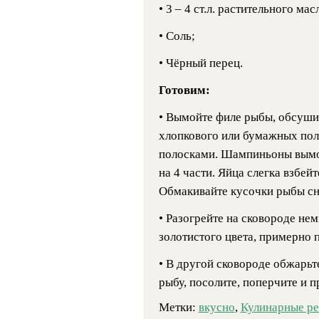
• 3 – 4 ст.л. растительного мас
• Соль;
• Чёрный перец.
Готовим:
• Вымойте филе рыбы, обсуши
хлопкового или бумажных пол
полосками. Шампиньоны вымой
на 4 части. Яйца слегка взбей
Обмакивайте кусочки рыбы сна
• Разогрейте на сковороде не
золотистого цвета, примерно 
• В другой сковороде обжарьт
рыбу, посолите, поперчите и п
Метки:
вкусно
,
Кулинарные р