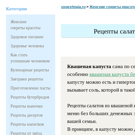
uspeshnaja.ru
>
Женские секреты красот
Категории
Женские
секреты красоты
Рецепты сала
Здоровое питание
Здоровье человека
Как стать
успешным человеком
Квашеная капуста
сама по се
Кулинарные рецепты
особенно
квашеная капуста бе
Завтраки рецепты
капусту можно есть и гиперто
Приготовление пасты
вызывает соль, которой в такой
Рецепты бутербродов
Рецепты салатов из квашеной 
Рецепты выпечки
меню без больших денежных за
Рецепты десертов
вашей семьи.
Рецепты напитков
В принципе, в капусту можно
Рецепты от звёзд