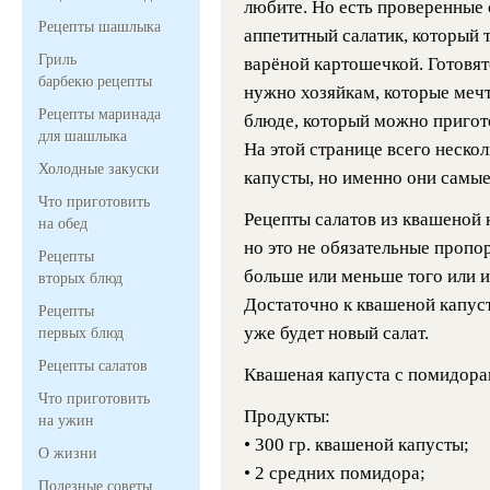
любите. Но есть проверенные 
Рецепты шашлыка
аппетитный салатик, который т
Гриль
варёной картошечкой. Готовят
барбекю рецепты
нужно хозяйкам, которые меч
Рецепты маринада
блюде, который можно пригот
для шашлыка
На этой странице всего неско
Холодные закуски
капусты, но именно они самые
Что приготовить
Рецепты салатов из квашеной 
на обед
но это не обязательные пропо
Рецепты
больше или меньше того или и
вторых блюд
Достаточно к квашеной капуст
Рецепты
уже будет новый салат.
первых блюд
Рецепты салатов
Квашеная капуста с помидора
Что приготовить
Продукты:
на ужин
• 300 гр. квашеной капусты;
О жизни
• 2 средних помидора;
Полезные советы