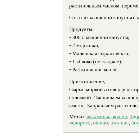
растительным маслом, перем
Салат из квашеной капусты с 
Продукты:
•
300 г.
квашеной капусты;
• 2 морковки;
• Маленькая сырая свёкла;
• 1 яблоко (не сладкое);
• Растительное масло.
Приготовление;
Сырые морковь и свёклу натир
соломкой. Смешиваем квашеную
вместе. Заправляем растител
Метки:
витамины
,
вкусно
,
Здо
недорого
,
овощи
,
питание
,
пол