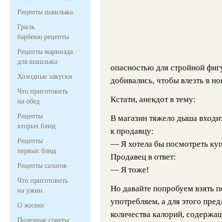
Рецепты шашлыка
Гриль
барбекю рецепты
Рецепты маринада
для шашлыка
опасностью для стройной фигу
Холодные закуски
добивались, чтобы влезть в но
Что приготовить
Кстати, анекдот в тему:
на обед
Рецепты
В магазин тяжело дыша входи
вторых блюд
к продавцу:
Рецепты
— Я хотела бы посмотреть куп
первых блюд
Продавец в ответ:
Рецепты салатов
— Я тоже!
Что приготовить
Но давайте попробуем взять п
на ужин
употребляем, а для этого пре
О жизни
количества калорий, содержа
Полезные советы