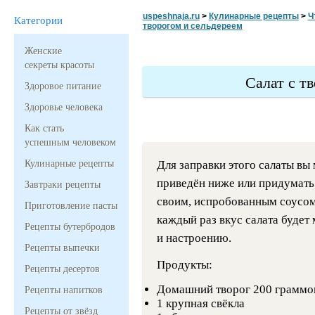
uspeshnaja.ru
>
Кулинарные рецепты
>
Ч
Категории
творогом и сельдереем
Женские
секреты красоты
Салат с т
Здоровое питание
Здоровье человека
Как стать
успешным человеком
Кулинарные рецепты
Для заправки этого салаты вы
приведён ниже или придумат
Завтраки рецепты
своим, испробованным соусом.
Приготовление пасты
каждый раз вкус салата будет
Рецепты бутербродов
и настроению.
Рецепты выпечки
Продукты:
Рецепты десертов
Домашний творог 200 граммо
Рецепты напитков
1 крупная свёкла
Рецепты от звёзд