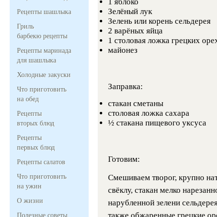
1 яблоко
Зелёный лук
Рецепты шашлыка
Зелень или корень сельдерея
Гриль
2 варёных яйца
барбекю рецепты
1 столовая ложка грецких оре
майонез
Рецепты маринада
для шашлыка
Холодные закуски
Заправка:
Что приготовить
на обед
стакан сметаны
столовая ложка сахара
Рецепты
½ стакана пищевого уксуса
вторых блюд
Рецепты
первых блюд
Готовим:
Рецепты салатов
Что приготовить
Смешиваем творог, крупно на
на ужин
свёклу, стакан мелко нарезанн
О жизни
нарубленной зелени сельдерея
также обжаренные грецкие оре
Полезные советы