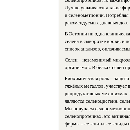
селенопротеинов, то важна фо
Лучше усваиваются такие форм
и селенометионин. Потребляя
рекомендуемых дневных доз.
В Эстонии ни одна клиническ
селена в сыворотке крови, и п
список анализов, оплачиваемы
Селен – незаменимый микроэл
организмов. В белках селен пр
Биохимическая роль – защита 
тяжёлых металлов, участвует 
репродуктивных механизмах.
являются селеноцистеин, селе
Мы получаем селенометионин 
селенопротеинах, это активна
формы – селениты, селениды и