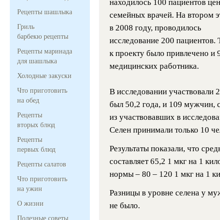
находилось 100 пациентов це
Рецепты шашлыка
семейных врачей. На втором э
Гриль
в 2008 году, проводилось
барбекю рецепты
исследование 200 пациентов.
Рецепты маринада
к проекту было привлечено и 
для шашлыка
медицинских работника.
Холодные закуски
Что приготовить
В исследовании участвовали 
на обед
был 50,2 года, и 109 мужчин, 
Рецепты
из участвовавших в исследова
вторых блюд
Селен принимали только 10 че
Рецепты
Результаты показали, что сре
первых блюд
составляет 65,2 1 мкг на 1 ки
Рецепты салатов
нормы – 80 – 120 1 мкг на 1 к
Что приготовить
на ужин
Разницы в уровне селена у муж
О жизни
не было.
Полезные советы