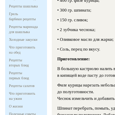
• 400 гр. филе курицы;
Рецепты шашлыка
• 300 гр. шпината;
Гриль
барбекю рецепты
• 150 гр. сливок;
Рецепты маринада
• 2 зубчика чеснока;
для шашлыка
• Оливковое масло для жарки;
Холодные закуски
Что приготовить
• Соль, перец по вкусу.
на обед
Приготовление:
Рецепты
вторых блюд
В большую кастрюлю налить во
Рецепты
в кипящей воде пасту до готов
первых блюд
Филе курицы нарезать неболь
Рецепты салатов
до полуготовности.
Что приготовить
Чеснок измельчить и добавить
на ужин
О жизни
Шпинат перебрать, помыть, у
Полезные советы
бумажным полотенцем. Добави