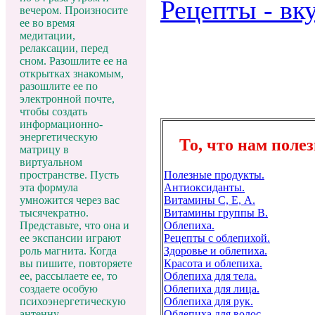
Рецепты - вк
вечером. Произносите
ее во время
медитации,
релаксации, перед
сном. Разошлите ее на
открытках знакомым,
разошлите ее по
электронной почте,
чтобы создать
информационно-
энергетическую
То, что нам полез
матрицу в
виртуальном
Полезные продукты.
пространстве. Пусть
Антиоксиданты.
эта формула
Витамины С, Е, А.
умножится через вас
Витамины группы В.
тысячекратно.
Облепиха.
Представьте, что она и
Рецепты с облепихой.
ее экспансии играют
Здоровье и облепиха.
роль магнита. Когда
Красота и облепиха.
вы пишите, повторяете
Облепиха для тела.
ее, рассылаете ее, то
Облепиха для лица.
создаете особую
Облепиха для рук.
психоэнергетическую
Облепиха для волос.
антенну,