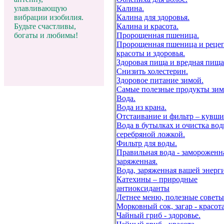
Калина.
улавливающую
Калина для здоровья.
вибрации изобилия.
Калина и красота.
Будьте счастливы,
Пророщенная пшеница.
богаты и любимы!
Пророщенная пшеница и реце
красоты и здоровья.
Здоровая пища и вредная пища
Cнизить холестерин.
Здоровое питание зимой.
Самые полезные продукты зим
Вода.
Вода из крана.
Отстаивание и фильтр – кувши
Вода в бутылках и очистка во
серебряной ложкой.
Фильтр для воды.
Правильная вода - замороженн
заряженная.
Вода, заряженная вашей энерг
Катехины – природные
антиоксиданты
Летнее меню, полезные советы
Морковный сок, загар - красотa
Чайный гриб - здоровье.