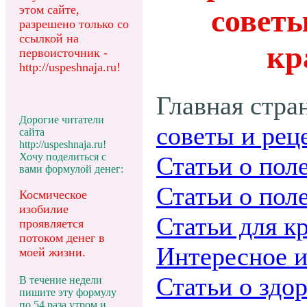
этом сайте,
совет
разрешено только со
ссылкой на
кр
первоисточник -
http://uspeshnaja.ru!
Главная стра
Дорогие читатели
советы и рец
сайта
http://uspeshnaja.ru!
Хочу поделиться с
Статьи о пол
вами формулой денег:
Статьи о пол
Космическое
изобилие
Статьи для к
проявляется
потоком денег в
Интересное и
моей жизни.
Статьи о здор
В течение недели
пишите эту формулу
по 54 раза утром и