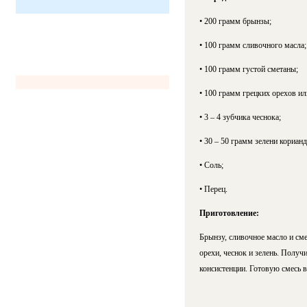
• 200 грамм брынзы;
• 100 грамм сливочного масла;
• 100 грамм густой сметаны;
• 100 грамм грецких орехов ил
• 3 – 4 зубчика чеснока;
• 30 – 50 грамм зелени кориан
• Соль;
• Перец.
Приготовление:
Брынзу, сливочное масло и см
орехи, чеснок и зелень. Получ
консистенции. Готовую смесь в