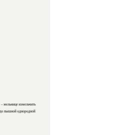
 – мельнице измельчить
е до пышной однородной