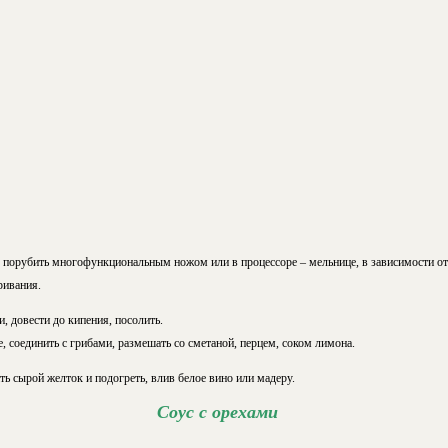
порубить многофункциональным ножом или в процессоре – мельнице, в зависимости от
ривания.
, довести до кипения, посолить.
 соединить с грибами, размешать со сметаной, перцем, соком лимона.
ть сырой желток и подогреть, влив белое вино или мадеру.
Соус с орехами