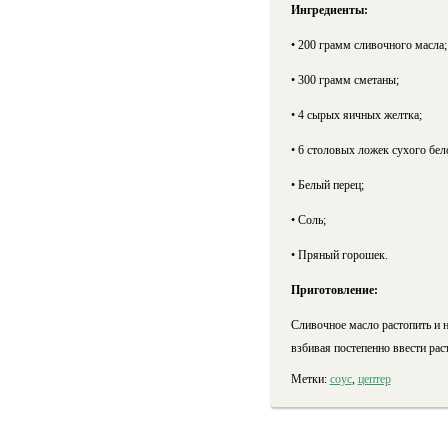
Ингредиенты:
• 200 грамм сливочного масла;
• 300 грамм сметаны;
• 4 сырых яичных желтка;
• 6 столовых ложек сухого бел
• Белый перец;
• Соль;
• Пряный горошек.
Приготовление:
Сливочное масло растопить и н
взбивая постепенно ввести рас
Метки:
соус
,
цептер