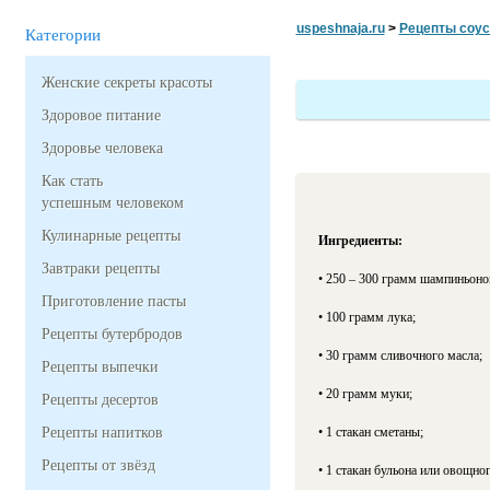
uspeshnaja.ru
>
Рецепты соус
Категории
Женские секреты красоты
Здоровое питание
Здоровье человека
Как стать
успешным человеком
Кулинарные рецепты
Ингредиенты:
Завтраки рецепты
• 250 – 300 грамм шампиньоно
Приготовление пасты
• 100 грамм лука;
Рецепты бутербродов
• 30 грамм сливочного масла;
Рецепты выпечки
• 20 грамм муки;
Рецепты десертов
Рецепты напитков
• 1 стакан сметаны;
Рецепты от звёзд
• 1 стакан бульона или овощног