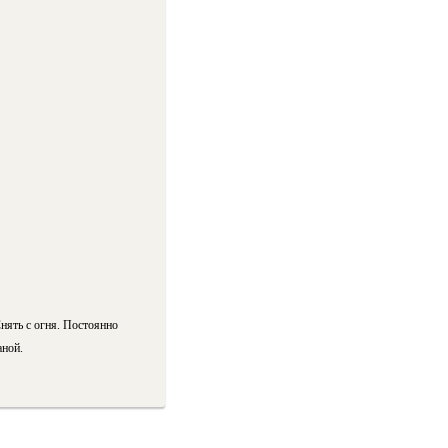
нять с огня. Постоянно
аной.