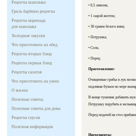
Рецепты шашлыка
• 0,5 лимона;
Гриль барбекю рецепты
• 1 сырой желток;
Рецепты маринада
для шашлыка
• 30 грамм белого вина;
Холодные закуски
• Петрушка;
Что приготовить на обед
• Соль;
Рецепты вторых блюд
• Перец.
Рецепты первых блюд
Приготовление:
Рецепты салатов
Очищенные грибы и лук мелко 
Что приготовить на ужин
подливая бульон по мере выпа
О жизни
В конце тушения добавить муки
Полезные советы
Петрушку порубить в мельнице,
Полезные советы для дома
Перед подачей на стол прибави
Рецепты соусов
Полезная информация
Ингредиенты: