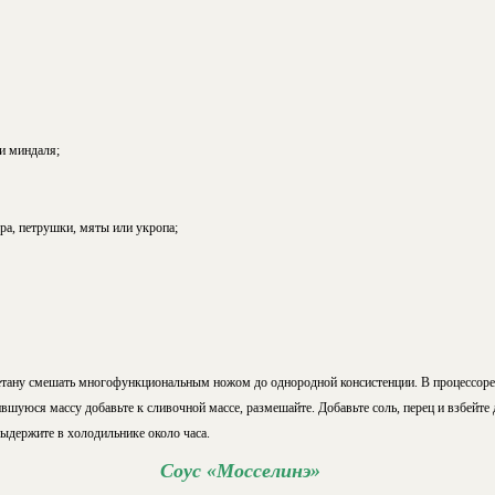
и миндаля;
дра, петрушки, мяты или укропа;
етану смешать многофункциональным ножом до однородной консистенции. В процессоре
ившуюся массу добавьте к сливочной массе, размешайте. Добавьте соль, перец и взбейт
ыдержите в холодильнике около часа.
Соус «Мосселинэ»