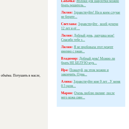
Lada4ka:
Яблоки для шарлотки можно
брать решитель...
Лилия:
Здравствуйте! Ни в коем случае
не берите...
Светлана:
Здравствуйте , моей дочери
12 лет и её ...
Лилия:
Добрый день, лапушка моя!
Спасибо тебе з...
Лилия:
Я не пробовала этот рецепт
именно с ржан...
Владимир:
Добрый день! Можно ли
брать НЕ БЕЛУЮ мук...
Ира:
Пожалуй, на этом можно и
закончить. Одна...
 объёма. Потушить в масле,
Алина:
Здравствуйте мне 9 лет ..У меня
0.5 разм...
Мария:
Очень люблю пилинг, после
него кожа сияе...