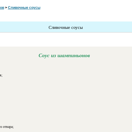
ов
>
Сливочные соусы
Сливочные соусы
Соус из шампиньонов
в;
о отвара;