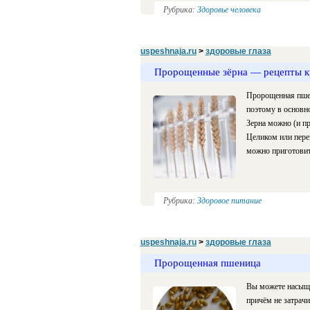
Рубрика:
Здоровье человека
uspeshnaja.ru
>
здоровые глаза
Пророщенные зёрна — рецепты к
Пророщенная пшен
поэтому в основн
Зерна можно (и п
Целиком или перем
можно приготовит
Рубрика:
Здоровое питание
uspeshnaja.ru
>
здоровые глаза
Пророщенная пшеница
Вы можете насыща
причём не затрачи