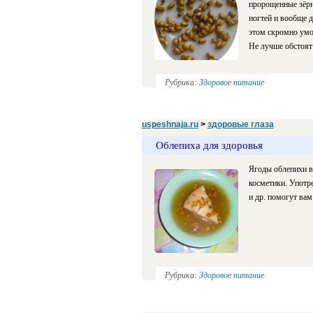
пророщенные зёрн
ногтей и вообще д
этом скромно умо
Не лучше обстоят [
Рубрика:
Здоровое питание
uspeshnaja.ru
>
здоровые глаза
Облепиха для здоровья
Ягоды облепихи в
косметики. Употре
и др. помогут вам
Рубрика:
Здоровое питание