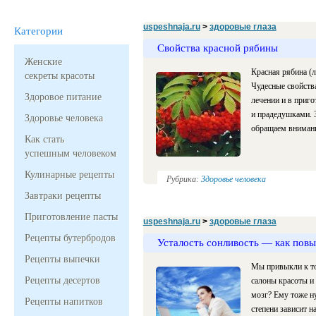
uspeshnaja.ru
>
здоровые глаза
Категории
Свойства красной рябины
Женские
Красная рябина (л
секреты красоты
Чудесные свойства
Здоровое питание
лечении и в приг
и прадедушками. З
Здоровье человека
обращаем внимани
Как стать
успешным человеком
Кулинарные рецепты
Рубрика:
Здоровье человека
Завтраки рецепты
Приготовление пасты
uspeshnaja.ru
>
здоровые глаза
Рецепты бутербродов
Усталость сонливость — как повы
Рецепты выпечки
Мы привыкли к том
Рецепты десертов
салоны красоты и
мозг? Ему тоже н
Рецепты напитков
степени зависит н