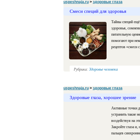
uspeshnaja.ru
>
здоровые глаза
Смеси специй для здоровья
Тайны специй ещё 
здоровья, сомнени
питательную ценно
помогают при нек
рецептов «смеси с
Рубрика:
Здоровье человека
uspeshnaja.ru
>
здоровые глаза
Здоровые глаза, хорошее зрение
Активные точки д
устранить такие н
воздействуя на э
Закройте глаза и,
пальцев синхронно