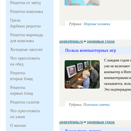
Рецепты от звёзд
Рецепты шашлыка
Гриль
Рубрика:
Здоровье человека
барбекю рецепты
Рецепты маринада
для шашлыка
uspeshnaja.ru
>
здоровые глаза
Холодные закуски
Польза компьютерных игр
Что приготовить
С каждым годом к
на обед
уже не включают т
компьютер и Интер
Рецепты
компьютерными иг
вторых блюд
оказывается, пол
Рецепты
Это подтверждено
первых блюд
Рецепты салатов
Рубрика:
Полезные советы
Что приготовить
на ужин
uspeshnaja.ru
>
здоровые глаза
О жизни
Какая тушь лучше