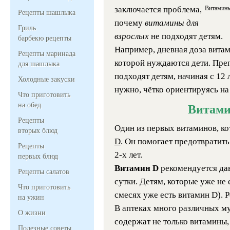
заключается проблема,
Витамины
Рецепты шашлыка
почему
витамины для
Гриль
взрослых
не подходят детям.
барбекю рецепты
Например, дневная доза витам
Рецепты маринада
которой нуждаются дети. Пре
для шашлыка
подходят детям, начиная с 12 л
Холодные закуски
нужно, чётко ориентируясь на 
Что приготовить
на обед
Витам
Рецепты
Один из первых витаминов, к
вторых блюд
D
. Он помогает предотвратить
Рецепты
2-х лет.
первых блюд
Витамин D
рекомендуется дав
Рецепты салатов
сутки. Детям, которые уже не 
Что приготовить
смесях уже есть витамин D). 
на ужин
В аптеках много различных м
О жизни
содержат не только витамины,
Полезные советы