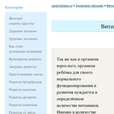
uspeshnaja.ru
>
Здоровое питание
>
Вита
Категории
Женские
секреты красоты
Вита
Здоровое питание
Здоровье человека
Как стать
успешным человеком
Так же как и организм
Кулинарные рецепты
взрослого, организм
Завтраки рецепты
ребёнка для своего
Приготовление пасты
нормального
Рецепты бутербродов
функционирования и
Рецепты выпечки
развития нуждается в
Рецепты десертов
определённом
Рецепты напитков
количестве витаминов.
Именно в количестве
Рецепты от звёзд