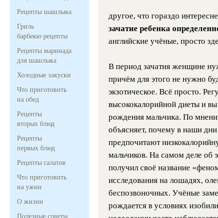
Рецепты шашлыка
другое, что гораздо интересне
Гриль
зачатие ребенка определенн
барбекю рецепты
английские учёные, просто зде
Рецепты маринада
для шашлыка
В период зачатия женщине ну
Холодные закуски
причём для этого не нужно бу
Что приготовить
экзотическое. Всё просто. Ре
на обед
высококалорийной диеты и вы
Рецепты
рождения мальчика. По мнени
вторых блюд
объясняет, почему в наши дни
Рецепты
предпочитают низкокалорийну
первых блюд
мальчиков. На самом деле об 
Рецепты салатов
получил своё название «фено
Что приготовить
исследования на лошадях, олен
на ужин
беспозвоночных. Учёные заме
О жизни
рождается в условиях изобилия
Полезные советы