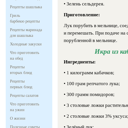
• Зелень сельдерея.
Рецепты шашлыка
Приготовление:
Гриль
барбекю рецепты
Лук порубить в мельнице, сое
Рецепты маринада
и перемешать. При подаче на 
для шашлыка
порубленной в мельнице.
Холодные закуски
Икра из ка
Что приготовить
на обед
Ингредиенты:
Рецепты
• 1 килограмм кабачков;
вторых блюд
Рецепты
• 100 грам репчатого лука;
первых блюд
• 300 грамм помидоров;
Рецепты салатов
Что приготовить
• 3 столовые ложки растительн
на ужин
• 2 столовые ложки 3% уксуса
О жизни
• Зелёный лук;
Полезные советы