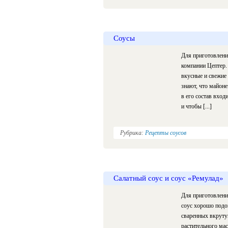
Соусы
Для приготовлени
компании Цептер.
вкусные и свежие 
знают, что майоне
в его состав вход
и чтобы [...]
Рубрика:
Рецепты соусов
Салатный соус и соус «Ремулад»
Для приготовлени
соус хорошо подой
сваренных вкрутую
растительного масл