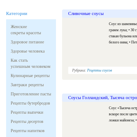
Категории
Сливочные соусы
Соус из шампиньо
Женские
грамм лука; • 30 
секреты красоты
стакан бульона ил
Здоровое питание
белого вина; • Пет
Здоровье человека
Как стать
успешным человеком
Рубрика:
Рецепты соусов
Кулинарные рецепты
Завтраки рецепты
Приготовление пасты
Соусы Голландский, Тысяча остро
Рецепты бутербродов
Соус «Тысяча остр
Рецепты выпечки
вскоре после цвет
ложки майонеза; •
Рецепты десертов
Рецепты напитков