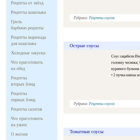
Рецепты от звёзд
Рецепты шашлыка
Рубрика:
Рецепты соусов
Гриль
барбекю рецепты
Рецепты маринада
для шашлыка
Острые соусы
Холодные закуски
Соус сацибели Инг
Что приготовить
головку чеснока; 
на обед
куриного бульона 
• 2 пучка кинзы и
Рецепты
вторых блюд
Рецепты
первых блюд
Рубрика:
Рецепты соусов
Рецепты салатов
Что приготовить
на ужин
Томатные соусы
О жизни