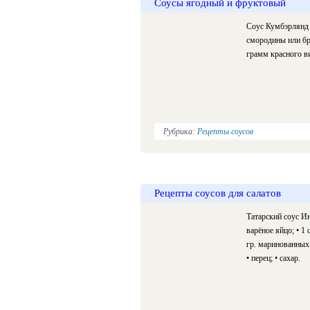
Соусы ягодный и фруктовый
Соус Кумбэрлянд И
смородины или бру
грамм красного вин
Рубрика:
Рецепты соусов
Рецепты соусов для салатов
Татарский соус Ин
варёное яйцо; • 1 
гр. маринованных г
• перец; • сахар.