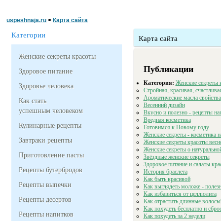
uspeshnaja.ru
>
Карта сайта
Категории
Карта сайта
Женские секреты красоты
Публикации
Здоровое питание
Категория:
Женские секреты 
Здоровье человека
Cтройная, красивая, счастлива
Ароматические масла свойства
Как стать
Весенний дизайн
успешным человеком
Вкусно и полезно - рецепты на
Вредная косметика
Кулинарные рецепты
Готовимся к Новому году
Женские секреты - косметика н
Завтраки рецепты
Женские секреты красоты весн
Женские секреты о натурально
Приготовление пасты
Звёздные женские секреты
Здоровое питание и салаты кра
Рецепты бутербродов
История браслета
Как быть красивой
Рецепты выпечки
Как выглядеть моложе - полез
Как избавиться от целлюлита
Рецепты десертов
Как отрастить длинные волосы
Как похудеть бесплатно и сбро
Рецепты напитков
Как похудеть за 2 недели