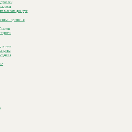
дорослей
 джинсы
ым маслом для рук
соты и здоровья
й кожи
енщиной
ля тела
капусты
 седины
ке
я