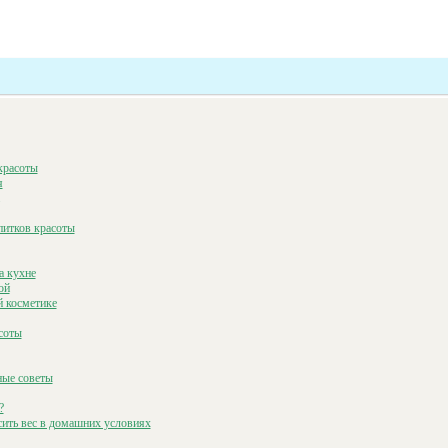
красоты
я
питков красоты
а кухне
ой
й косметике
соты
ные советы
?
сить вес в домашних условиях