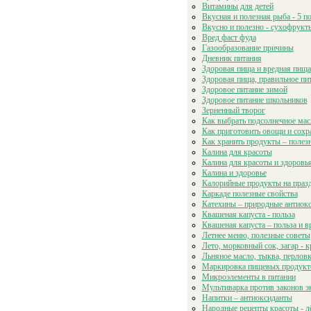
Витамины для детей
Вкусная и полезная рыба - 5 п
Вкусно и полезно - сухофрукт
Вред фаст фуда
Газообразование причины
Дневник питания
Здоровая пища и вредная пища
Здоровая пища, правильное пи
Здоровое питание зимой
Здоровое питание школьников
Зерненный творог
Как выбрать подсолнечное мас
Как приготовить овощи и сохр
Как хранить продукты – полез
Калина для красоты
Калина для красоты и здоровь
Калина и здоровье
Калорийные продукты на праз
Каркаде полезные свойства
Катехины – природные антиок
Квашеная капуста - польза
Квашеная капуста – польза и в
Летнее меню, полезные советы
Лето, морковный сок, загар - к
Льняное масло, тыква, перловк
Маркировка пищевых продукт
Микроэлементы в питании
Мультиварка против законов 
Напитки – антиоксиданты
Народные рецепты красоты - л