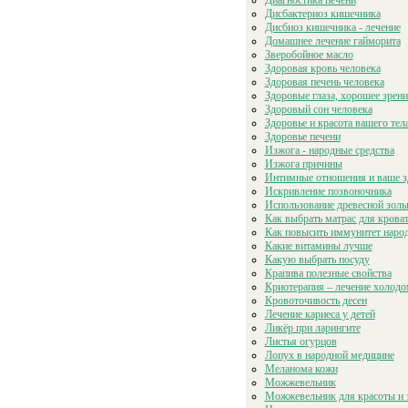
Диагностика печени
Дисбактериоз кишечника
Дисбиоз кишечника - лечение
Домашнее лечение гайморита
Зверобойное масло
Здоровая кровь человека
Здоровая печень человека
Здоровые глаза, хорошее зрени
Здоровый сон человека
Здоровье и красота вашего тел
Здоровье печени
Изжога - народные средства
Изжога причины
Интимные отношения и ваше з
Искривление позвоночника
Использование древесной зол
Как выбрать матрас для крова
Как повысить иммунитет наро
Какие витамины лучше
Какую выбрать посуду
Крапива полезные свойства
Криотерапия – лечение холодо
Кровоточивость десен
Лечение кариеса у детей
Ликёр при ларингите
Листья огурцов
Лопух в народной медицине
Меланома кожи
Можжевельник
Можжевельник для красоты и 