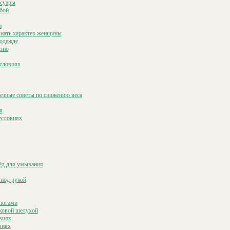
ссуары
обой
и
знать характер женщины
 одежде
езно
словиях
лезные советы по снижению веса
я
условиях
ёд для умывания
 под рукой
 ногами
уковой шелухой
виях
виях