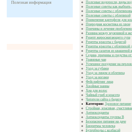
Полезные водоросли, виды во
Полезная информация
Полезные советы как выбрать
Полезные советы с облепихов
Полезные советы с облепихой
Применение картофеля для кра
Природная косметика из хвои
Причины и лечение проблемно
Разница между мужчиной и ж
Рецепт жиросжигающего супа
Рецепты красоты с бадягой
Рецепты красоты с облепихой д
Рецепты салатов из квашеной 
Седина, причины и средства от
Травяные чаи
Успешное похудение на перлов
Уход за губами
Уход за лицом и облепиха
Уход за ногами
Фейслифтинг лица
Хвойные ванны
Хна для волос
Чайный гриб и красота
Читатели сайта о бадяге
Категория:
Здоровое питание
Cтройная, красивая, счастлива
Антиоксиданты
Антиоксиданты группы В
Безопасное питание на даче
Биоритмы человека
Бутерброды с колбасой