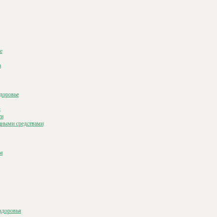
е
а
доровье
ы
ти
дными средствами
м
здоровья