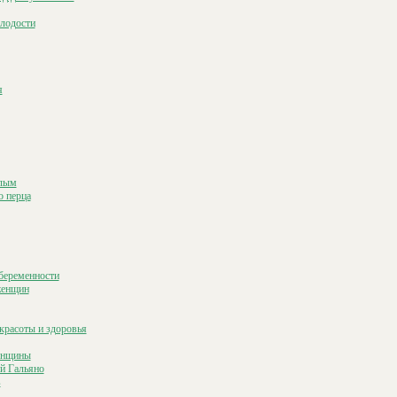
олодости
я
слым
о перца
беременности
женщин
красоты и здоровья
енщины
й Гальяно
в