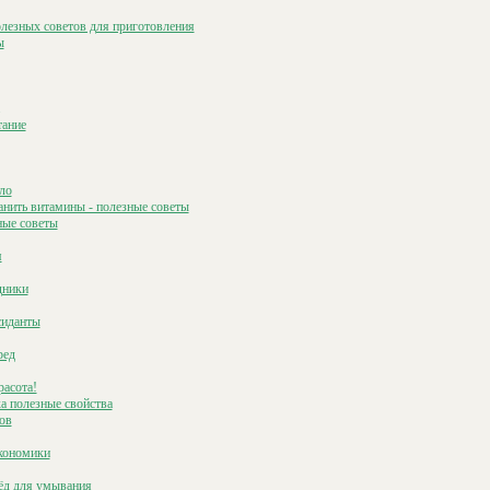
олезных советов для приготовления
ы
тание
ло
анить витамины - полезные советы
ные советы
я
дники
сиданты
ред
расота!
а полезные свойства
ов
экономики
ёд для умывания