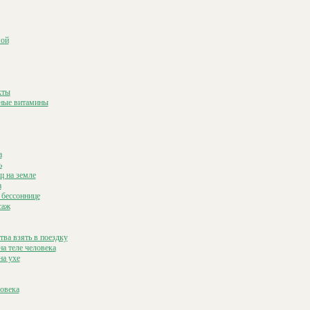
мой
кты
ёные витамины
а
ь
щ на земле
а
 бессоннице
саж
тва взять в поездку
а теле человека
на ухе
ловека