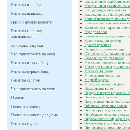
Как правильно подобрать аксе
Рецепты от звёзд
Как правильно ухаживать за с
Как сделать деловой макияж
Рецепты шашлыка
Как сохранить зубы здоровым
Какие бывают ногти или как у
Гриль барбекю рецепты
Классический женский стиль в
Космецевтика – красиво и пол
Рецепты маринада
Кофе для волос
Кофейный скраб в домашних у
для шашлыка
Красота и здоровье кожи
Красота мужчины
Холодные закуски
Лазерное омоложение лица
Легкие способы похудеть и по
Что приготовить на обед
Луковая шелуха для волос
Маска для лица подтягивающа
Рецепты вторых блюд
Маски для волос в домашних 
Мастопексия груди
Рецепты первых блюд
Минеральная косметика
Модный сарафан
Рецепты салатов
Можно ли похудеть на рисе
Наращивание волос
Что приготовить на ужин
Народные рецепты красоты - л
Настои для похудения
О жизни
Натуральная, живая косметика
Облепиха и красивые волосы
Полезные советы
Овощи фрукты для красоты
Огрубевшая кожа ног, уход за
Полезные советы для дома
Окраска волос хной, кофе и л
Омоложение в домашних усло
Рецепты соусов
Пилинг лица в домашних усло