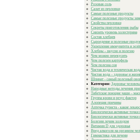
Розовая соль
Салат из перловки
Самые полезные продукты
Самые полезные продукты зи
Свойства перловки
Секреты приготовления рыбы
Снизить уровень холестерина
Состав хлебцев
Сыроедение и полезные проду
Укрепление иммунитета и зел
Хлебцы – вкусно и полезно
Чем можно перекусить
Чем полезен картофель
Чем полезна соя
Чистая вода и техническая вод
Чистая вода – здоровье и жизн
Шпинат - самый полезный ово
Категория:
Здоровье человек
Народные методы лечения при
Тибетские поющие чаши – мас
Группа крови и резус фактор
Алопеция причины
Аптечка туриста - какие лекарс
Биологически активные точки н
Биологически активные точки 
Болезни лечим холодом
Витамин D для здоровья
Вред алкоголя на организм че
Гимнастика для печени