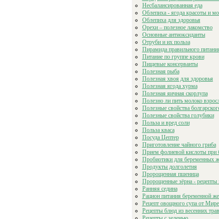
Несбалансированная еда
Облепиха - ягода красоты и м
Облепиха для здоровья
Орехи – полезное лакомство
Основные антиоксиданты
Отруби и их польза
Пирамида правильного питани
Питание по группе крови
Пищевые консерванты
Полезная рыба
Полезная хвоя для здоровья
Полезная ягода хурма
Полезная яичная скорлупа
Полезно ли пить молоко взро
Полезные свойства болгарског
Полезные свойства голубики
Польза и вред соли
Польза кваса
Посуда Цептер
Приготовление чайного гриба
Прием фолиевой кислоты при 
Пробиотики для беременных 
Продукты долголетия
Пророщенная пшеница
Пророщенные зёрна - рецепты 
Ранняя седина
Рацион питания беременной ж
Рецепт овощного супа от Мире
Рецепты блюд из весенних тра
Рецепты с зеленью