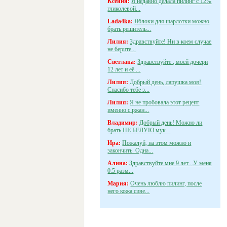
Ксения:
Я недавно делала пилинг с 12%
гликолевой...
Lada4ka:
Яблоки для шарлотки можно
брать решитель...
Лилия:
Здравствуйте! Ни в коем случае
не берите...
Светлана:
Здравствуйте , моей дочери
12 лет и её ...
Лилия:
Добрый день, лапушка моя!
Спасибо тебе з...
Лилия:
Я не пробовала этот рецепт
именно с ржан...
Владимир:
Добрый день! Можно ли
брать НЕ БЕЛУЮ мук...
Ира:
Пожалуй, на этом можно и
закончить. Одна...
Алина:
Здравствуйте мне 9 лет ..У меня
0.5 разм...
Мария:
Очень люблю пилинг, после
него кожа сияе...