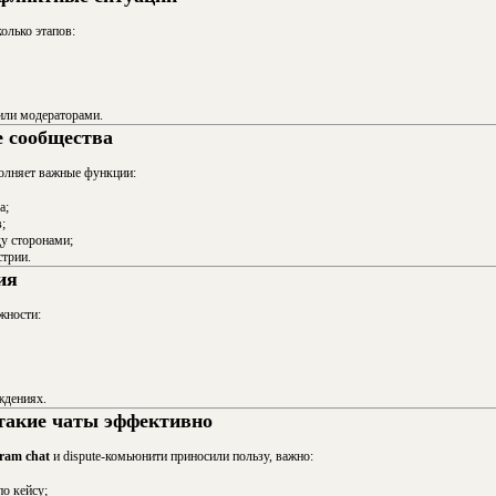
олько этапов:
или модераторами.
 сообщества
ыполняет важные функции:
а;
;
у сторонами;
трии.
ия
жности:
ждениях.
такие чаты эффективно
gram chat
и dispute-комьюнити приносили пользу, важно:
о кейсу;