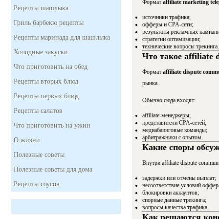
Формат
affiliate marketing te
Рецепты шашлыка
источники трафика;
Гриль барбекю рецепты
офферы и CPA-сети;
результаты рекламных кампани
Рецепты маринада для шашлыка
стратегии оптимизации;
технические вопросы трекинга.
Холодные закуски
Что такое affiliate
Что приготовить на обед
Формат
affiliate dispute comm
Рецепты вторых блюд
рынка.
Рецепты первых блюд
Обычно сюда входят:
Рецепты салатов
affiliate-менеджеры;
представители CPA-сетей;
Что приготовить на ужин
медиабаинговые команды;
арбитражники с опытом.
О жизни
Какие споры обсу
Полезные советы
Внутри affiliate dispute commu
Полезные советы для дома
задержки или отмены выплат;
Рецепты соусов
несоответствие условий оффер
блокировки аккаунтов;
спорные данные трекинга;
вопросы качества трафика.
Как решаются кон