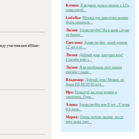
Ксения:
Я недавно делала пилинг с 12%
гликолевой...
Lada4ka:
Яблоки для шарлотки можно
брать решитель...
Лилия:
Здравствуйте! Ни в коем случае
не берите...
Светлана:
Здравствуйте , моей дочери
у участниками affiliate-
12 лет и её ...
Лилия:
Добрый день, лапушка моя!
Спасибо тебе з...
Лилия:
Я не пробовала этот рецепт
именно с ржан...
Владимир:
Добрый день! Можно ли
брать НЕ БЕЛУЮ мук...
Ира:
Пожалуй, на этом можно и
закончить. Одна...
Алина:
Здравствуйте мне 9 лет ..У меня
0.5 разм...
Мария:
Очень люблю пилинг, после
него кожа сияе...