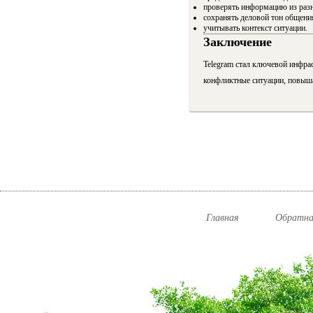
проверять информацию из разн
сохранять деловой тон общени
учитывать контекст ситуации.
Заключение
Telegram стал ключевой инфрас
конфликтные ситуации, повыша
Главная
Обратна