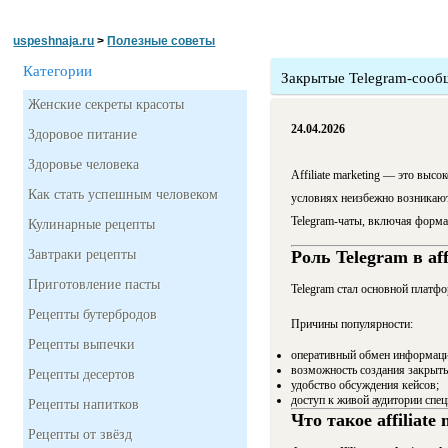
uspeshnaja.ru
>
Полезные советы
Категории
Закрытые Telegram-сообщ
Женские секреты красоты
24.04.2026
Здоровое питание
Здоровье человека
Affiliate marketing — это выс
Как стать успешным человеком
условиях неизбежно возникают
Telegram-чаты, включая форм
Кулинарные рецепты
Завтраки рецепты
Роль Telegram в aff
Приготовление пасты
Telegram стал основной платфо
Рецепты бутербродов
Причины популярности:
Рецепты выпечки
оперативный обмен информаци
возможность создания закрыты
Рецепты десертов
удобство обсуждения кейсов;
доступ к живой аудитории спец
Рецепты напитков
Что такое affiliate
Рецепты от звёзд