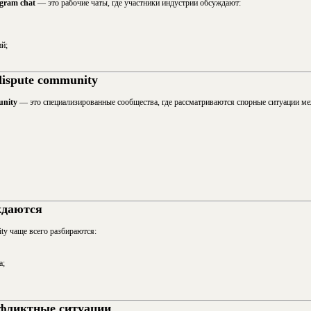
legram chat
— это рабочие чаты, где участники индустрии обсуждают:
й;
 dispute community
unity
— это специализированные сообщества, где рассматриваются спорные ситуации межд
ждаются
nity чаще всего разбираются:
а;
фликтные ситуации