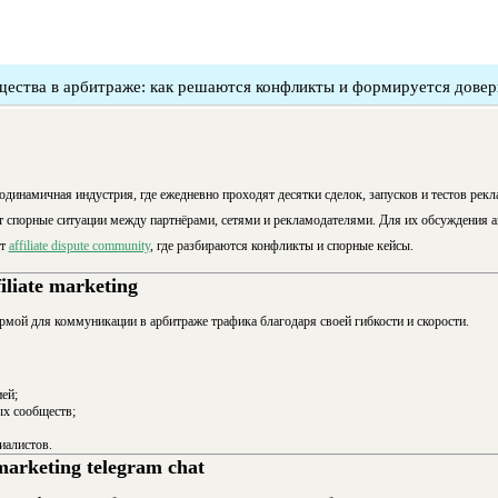
ества в арбитраже: как решаются конфликты и формируется доверие 
окодинамичная индустрия, где ежедневно проходят десятки сделок, запусков и тестов рек
 спорные ситуации между партнёрами, сетями и рекламодателями. Для их обсуждения 
ат
affiliate dispute community
, где разбираются конфликты и спорные кейсы.
iliate marketing
рмой для коммуникации в арбитраже трафика благодаря своей гибкости и скорости.
ей;
х сообществ;
иалистов.
 marketing telegram chat