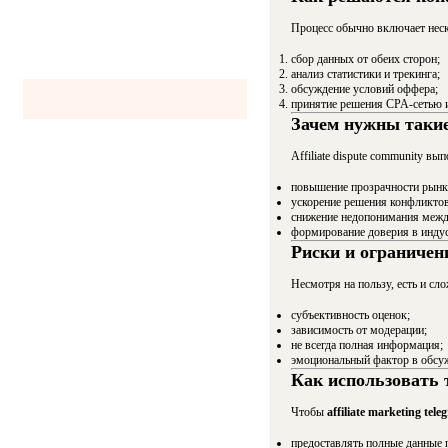
Процесс обычно включает неск
сбор данных от обеих сторон;
анализ статистики и трекинга;
обсуждение условий оффера;
принятие решения CPA-сетью 
Зачем нужны такие
Affiliate dispute community в
повышение прозрачности рынк
ускорение решения конфликтов
снижение недопонимания межд
формирование доверия в индус
Риски и ограничен
Несмотря на пользу, есть и сло
субъективность оценок;
зависимость от модерации;
не всегда полная информация;
эмоциональный фактор в обсу
Как использовать 
Чтобы
affiliate marketing tele
предоставлять полные данные п