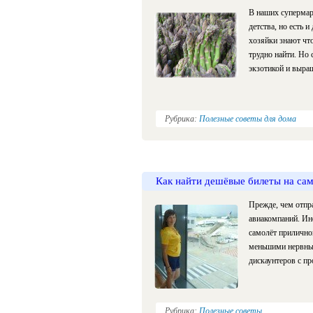
В наших супермар
детства, но есть 
хозяйки знают что
трудно найти. Но 
экзотикой и выра
Рубрика:
Полезные советы для дома
Как найти дешёвые билеты на са
Прежде, чем отпра
авиакомпаний. Ин
самолёт приличной
меньшими нервным
дискаунтеров с п
Рубрика:
Полезные советы