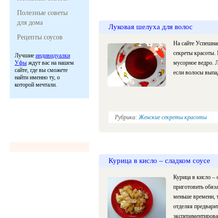
Полезные советы
для дома
Луковая шелуха для волос
Рецепты соусов
На сайте Успешна
секреты красоты. 
Лучшие
индивидуалки
Уфы
ждут вас на нашем
мусорное ведро. 
сайте, где вы сможете
если волосы выпа
найти именно ту, о
которой мечтали.
Рубрика:
Женские секреты красоты
Курица в кисло – сладком соусе
Курица в кисло – 
приготовить обяза
меньше времени, 
отделяя предварит
экспериментирова