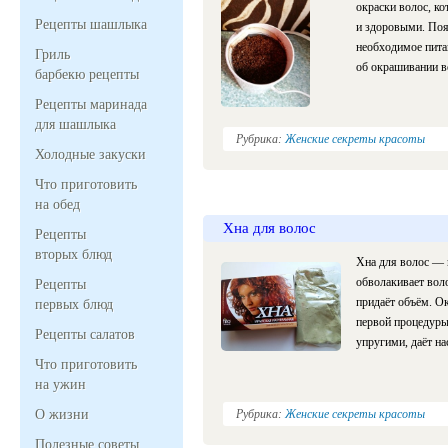
окраски волос, ко
Рецепты шашлыка
и здоровыми. Поя
необходимое питан
Гриль
об окрашивании в
барбекю рецепты
Рецепты маринада
для шашлыка
Рубрика:
Женские секреты красоты
Холодные закуски
Что приготовить
на обед
Хна для волос
Рецепты
вторых блюд
Хна для волос — 
обволакивает воло
Рецепты
придаёт объём. Ок
первых блюд
первой процедуры
Рецепты салатов
упругими, даёт н
Что приготовить
на ужин
О жизни
Рубрика:
Женские секреты красоты
Полезные советы