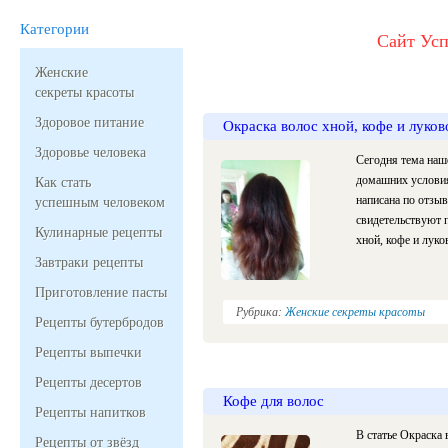
Категории
Сайт Усп
Женские
секреты красоты
Здоровое питание
Окраска волос хной, кофе и луко
Здоровье человека
Сегодня тема наше
домашних условиях
Как стать
написана по отзы
успешным человеком
свидетельствуют 
Кулинарные рецепты
хной, кофе и лук
Завтраки рецепты
Приготовление пасты
Рубрика:
Женские секреты красоты
Рецепты бутербродов
Рецепты выпечки
Рецепты десертов
Кофе для волос
Рецепты напитков
В статье Окраска
Рецепты от звёзд