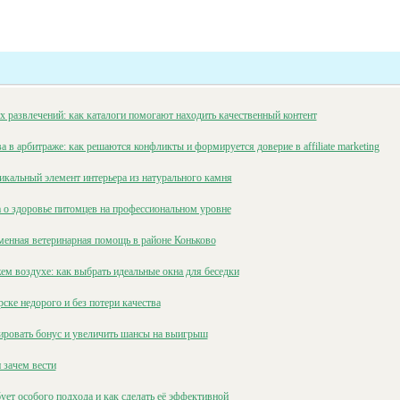
х развлечений: как каталоги помогают находить качественный контент
 в арбитраже: как решаются конфликты и формируется доверие в affiliate marketing
кальный элемент интерьера из натурального камня
а о здоровье питомцев на профессиональном уровне
менная ветеринарная помощь в районе Коньково
м воздухе: как выбрать идеальные окна для беседки
ске недорого и без потери качества
ировать бонус и увеличить шансы на выигрыш
 зачем вести
ует особого подхода и как сделать её эффективной