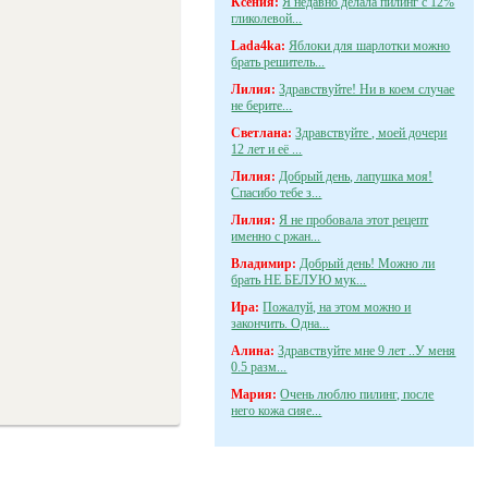
Ксения:
Я недавно делала пилинг с 12%
гликолевой...
Lada4ka:
Яблоки для шарлотки можно
брать решитель...
Лилия:
Здравствуйте! Ни в коем случае
не берите...
Светлана:
Здравствуйте , моей дочери
12 лет и её ...
Лилия:
Добрый день, лапушка моя!
Спасибо тебе з...
Лилия:
Я не пробовала этот рецепт
именно с ржан...
Владимир:
Добрый день! Можно ли
брать НЕ БЕЛУЮ мук...
Ира:
Пожалуй, на этом можно и
закончить. Одна...
Алина:
Здравствуйте мне 9 лет ..У меня
0.5 разм...
Мария:
Очень люблю пилинг, после
него кожа сияе...