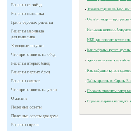
Рецепты от звёзд
-
Заказать гадание на Таро: по
Рецепты шашлыка
-
Онлайн-покер — прогрессивны
Гриль барбекю рецепты
-
Натяжные потолки: Современ
Рецепты маринада
для шашлыка
-
ИБП для газового котла: как
Холодные закуски
-
Как выбрать и купить идеаль
Что приготовить на обед
-
Удобство и стиль: как выбра
Рецепты вторых блюд
-
Как выбрать и купить кухонн
Рецепты первых блюд
Рецепты салатов
-
Тайны красоты из Страны Во
Что приготовить на ужин
-
По каким причинам покер та
О жизни
-
Игровая азартная площадка, 
Полезные советы
Полезные советы для дома
Рецепты соусов