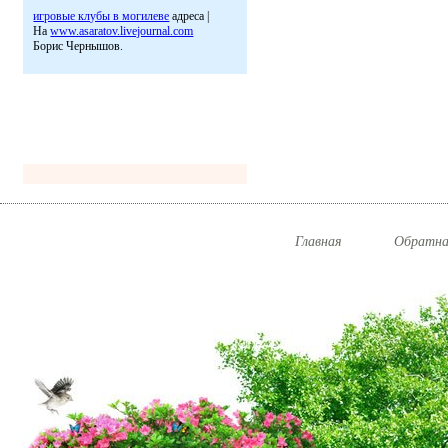
игровые клубы в могилеве
адреса |
На
www.asaratov.livejournal.com
Борис Чернышов.
Главная
Обратна