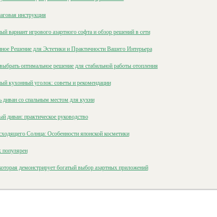
шаговая инструкция
й вариант игрового азартного софта и обзор решений в сети
ное Решение для Эстетики и Практичности Вашего Интерьера
 выбрать оптимальное решение для стабильной работы отопления
ный кухонный уголок: советы и рекомендации
ть диван со спальным местом для кухни
ый диван: практическое руководство
сходящего Солнца: Особенности японской косметики
к популярен
которая демонстрирует богатый выбор азартных приложений