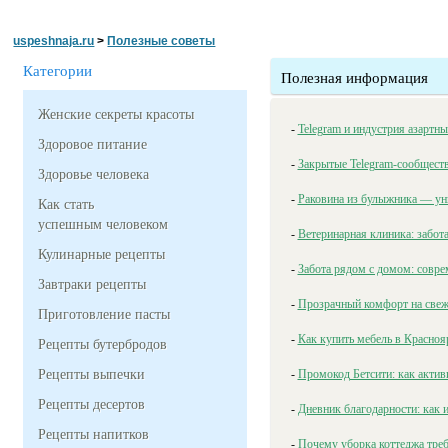
uspeshnaja.ru
>
Полезные советы
Категории
Полезная информация
Женские секреты красоты
-
Telegram и индустрия азартны
Здоровое питание
-
Закрытые Telegram-сообщества
Здоровье человека
-
Раковина из булыжника — уни
Как стать
успешным человеком
-
Ветеринарная клиника: забот
Кулинарные рецепты
-
Забота рядом с домом: совре
Завтраки рецепты
-
Прозрачный комфорт на свеже
Приготовление пасты
-
Как купить мебель в Краснояр
Рецепты бутербродов
Рецепты выпечки
-
Промокод Бетсити: как актив
Рецепты десертов
-
Дневник благодарности: как и
Рецепты напитков
-
Почему уборка коттеджа треб