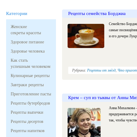
Категории
Рецепты семейства Борджиа
Семейство Борджи
Женские
самые посвящённы
секреты красоты
и его дочери Лукр
Здоровое питание
Здоровье человека
Как стать
успешным человеком
Рубрика:
Рецепты от звёзд
,
Что пригот
Кулинарные рецепты
Завтраки рецепты
Приготовление пасты
Крем – суп из тыквы от Анны Ми
Рецепты бутербродов
Анна Михалкова –
Рецепты выпечки
придерживается ра
так, чтобы чувств
Рецепты десертов
Рецепты напитков