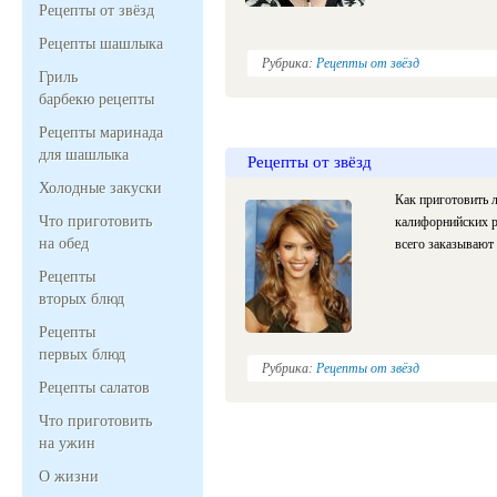
Рецепты от звёзд
Рецепты шашлыка
Рубрика:
Рецепты от звёзд
Гриль
барбекю рецепты
Рецепты маринада
для шашлыка
Рецепты от звёзд
Холодные закуски
Как приготовить 
Что приготовить
калифорнийских р
на обед
всего заказывают 
Рецепты
вторых блюд
Рецепты
первых блюд
Рубрика:
Рецепты от звёзд
Рецепты салатов
Что приготовить
на ужин
О жизни