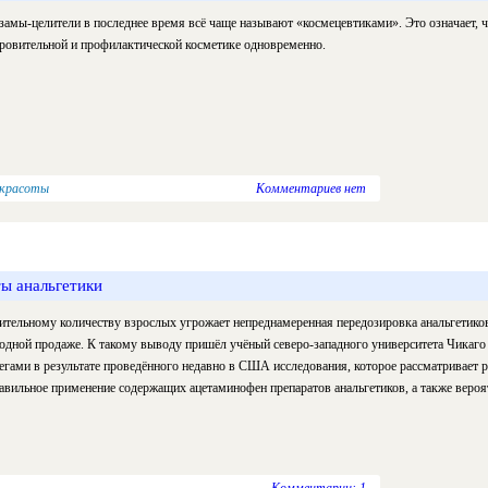
замы-целители в последнее время всё чаще называют «космецевтиками». Это означает, чт
ровительной и профилактической косметике одновременно.
 красоты
Комментариев нет
ы анальгетики
ительному количеству взрослых угрожает непреднамеренная передозировка анальгетико
одной продаже. К такому выводу пришёл учёный северо-западного университета Чикаго
егами в результате проведённого недавно в США исследования, которое рассматривает 
авильное применение содержащих ацетаминофен препаратов анальгетиков, а также вероя