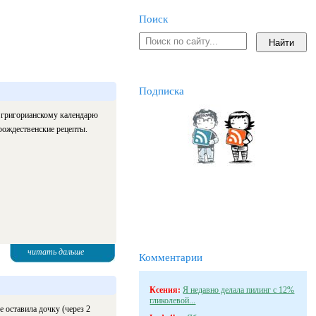
Поиск
Подписка
о григорианскому календарю
рождественские рецепты.
читать дальше
Комментарии
Ксения:
Я недавно делала пилинг с 12%
гликолевой...
е оставила дочку (через 2