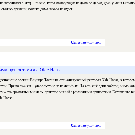
ца исполнится 9 лет). Обычно, когда мама уходит из дома по делам, дочь у меня включа
к столько времени, сколько дома никого не будет.
Комментариев нет
ими пряностями ala Olde Hansa
ественские орешки В центре Таллинна есть один уютный ресторан Olde Hansa, в которо
птам. Прямо скажем – удовольствие не из дешёвых. Но есть ещё один соблазн, мимо кото
ти – это ароматный миндаль, приготовленный с различными пряностями. Готовят это вк
de Hansa.
в
Комментариев нет