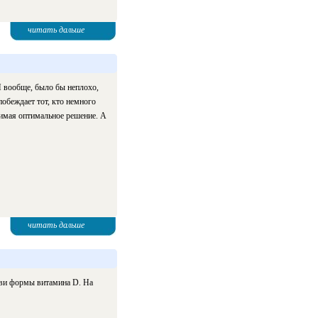
читать дальше
И вообще, было бы неплохо,
побеждает тот, кто немного
нимая оптимальное решение. А
читать дальше
ови формы витамина D. На