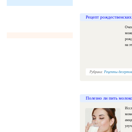
Рецепт рождественских
Очен
можн
рожд
на э
Рубрика:
Рецепты десерто
Полезно ли пить молок
Иссл
моме
амид
улуч