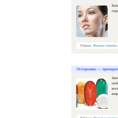
Баль
оздо
Рубрика:
Женские секреты
Осторожно — препарат
Знач
своб
колл
непр