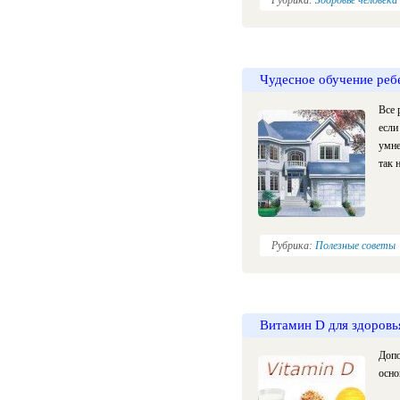
Рубрика:
Здоровье человека
Чудесное обучение реб
Все 
если
умне
так 
Рубрика:
Полезные советы
Витамин D для здоровь
Допо
осно