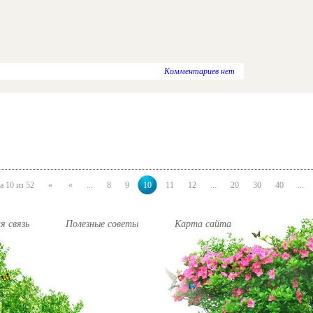
Комментариев нет
а 10 из 52
«
«
...
8
9
10
11
12
...
20
30
40
...
я связь
Полезные советы
Карта сайта