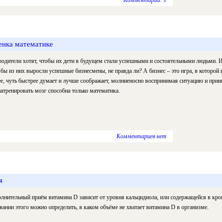
Комментарии: 1
енка математике
родители хотят, чтобы их дети в будущем стали успешными и состоятельными людьми. 
 бы из них выросли успешные бизнесмены, не правда ли? А бизнес – это игра, в которой 
е, чуть быстрее думает и лучше соображает, молниеносно воспринимая ситуацию и при
натренировать мозг способна только математика.
Комментариев нет
я
лнительный приём витамина D зависит от уровня кальцидиола, или содержащейся в кр
вании этого можно определить, в каком объёме не хватает витамина D в организме.