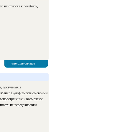
о их относят к лечебной,
читать дальше
в, доступных в
 Майкл Вульф вместе со своими
распространение и возможное
тность их передозировки.