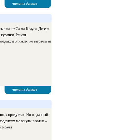
читать дальше
 в пакет Санта-Клауса. Десерт
 кусочки. Рецепт
одных и близких, не затрачивая
читать дальше
чных продуктах. Но на данный
продуктах молекула никотин –
 и может