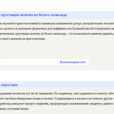
 хрустящих колечек из белого шоколада
ь вкусный и приготовленный из минимума компонентов десерт, который можно положить
о сделать и в маленьких формочках для маффинов или большой массой и покрошить на
ественских хрустящих колечек из белого шоколада – это возможность приятно удивить р
то много времени на приготовление.
в
Комментариев нет
о взрослым
едования молекулы всё же не завершены. По-видимому, она содержится во многих обы
нт она была обнаружена только в молоке. Содержащаяся в молоке и во многих других 
рибозид замедляет процесс ожирения, предупреждает возникновение сахарного диабета
шить состояние мышц.