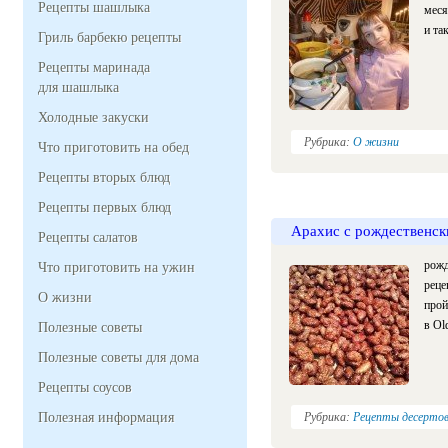
Рецепты шашлыка
меся
и та
Гриль барбекю рецепты
Рецепты маринада
для шашлыка
Холодные закуски
Рубрика:
О жизни
Что приготовить на обед
Рецепты вторых блюд
Рецепты первых блюд
Арахис с рождественск
Рецепты салатов
рожд
Что приготовить на ужин
реце
О жизни
прой
в Ol
Полезные советы
Полезные советы для дома
Рецепты соусов
Полезная информация
Рубрика:
Рецепты десерто