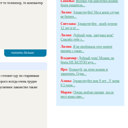
Lada4ka:
Яблоки для шарлотки можно
ет то телевизор, то компьютер
брать решитель...
Лилия:
Здравствуйте! Ни в коем случае
не берите...
Светлана:
Здравствуйте , моей дочери
12 лет и её ...
Лилия:
Добрый день, лапушка моя!
Спасибо тебе з...
Лилия:
Я не пробовала этот рецепт
именно с ржан...
читать дальше
Владимир:
Добрый день! Можно ли
брать НЕ БЕЛУЮ мук...
Ира:
Пожалуй, на этом можно и
закончить. Одна...
м готовят еду по старинным
Алина:
Здравствуйте мне 9 лет ..У меня
рого всегда очень трудно
0.5 разм...
усненное лакомство также
Мария:
Очень люблю пилинг, после
него кожа сияе...