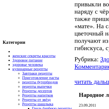
привыкли во
наряду с чё
также прише
«мате». На с
цветочный н
получают из
Категории
гибискуса, 
женские секреты красоты
Рубрика:
Зд
Здоровое питание
здоровье человека
Комментарие
кулинарные рецепты
Завтраки рецепты
Приготовление пасты
читать даль
рецепты бутербродов
рецепты выпечки
Рецепты десертов
Народное 
Рецепты напитков
Рецепты от звёзд
Рецепты шашлыка
23.09.2011
Гриль барбекю рецепты