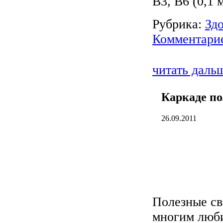
В3, В6 (0,1 м
Рубрика:
Зд
Комментарие
читать даль
Каркаде по
26.09.2011
Полезные св
многим люби