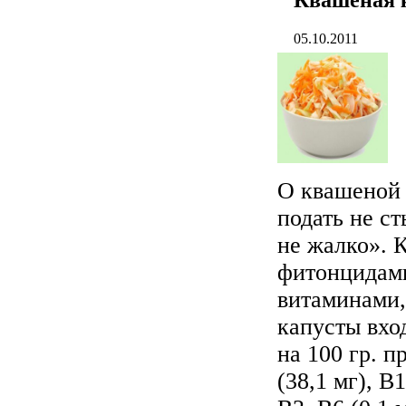
05.10.2011
О квашеной 
подать не ст
не жалко». 
фитонцидами
витаминами,
капусты вхо
на 100 гр. п
(38,1 мг), В1