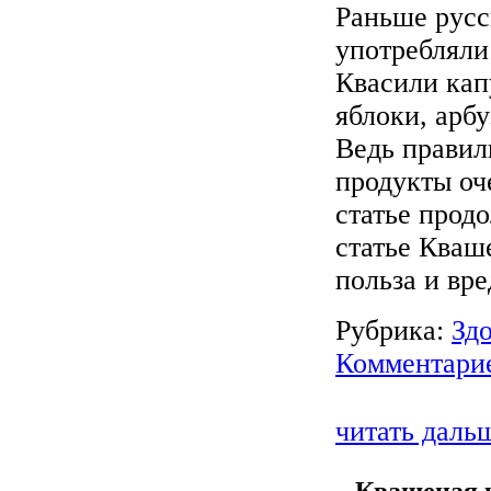
Раньше русс
употребляли
Квасили кап
яблоки, арб
Ведь прави
продукты оч
статье прод
статье Кваш
польза и вре
Рубрика:
Зд
Комментарие
читать даль
Квашеная к