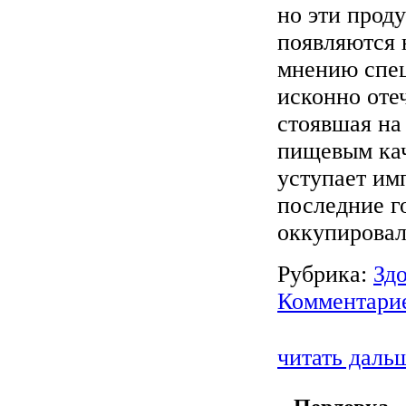
но эти прод
появляются 
мнению спе
исконно оте
стоявшая на
пищевым кач
уступает им
последние г
оккупировал
Рубрика:
Зд
Комментарие
читать даль