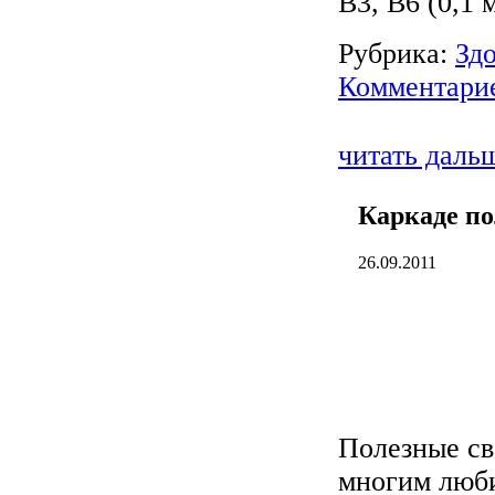
В3, В6 (0,1 м
Рубрика:
Зд
Комментарие
читать даль
Каркаде по
26.09.2011
Полезные св
многим люби