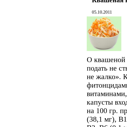
05.10.2011
О квашеной 
подать не ст
не жалко». 
фитонцидами
витаминами,
капусты вхо
на 100 гр. п
(38,1 мг), В1