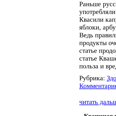
Раньше русс
употребляли
Квасили кап
яблоки, арб
Ведь прави
продукты оч
статье прод
статье Кваш
польза и вре
Рубрика:
Зд
Комментарие
читать даль
Квашеная к