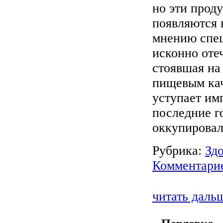
но эти прод
появляются 
мнению спе
исконно оте
стоявшая на
пищевым кач
уступает им
последние г
оккупировал
Рубрика:
Зд
Комментарие
читать даль