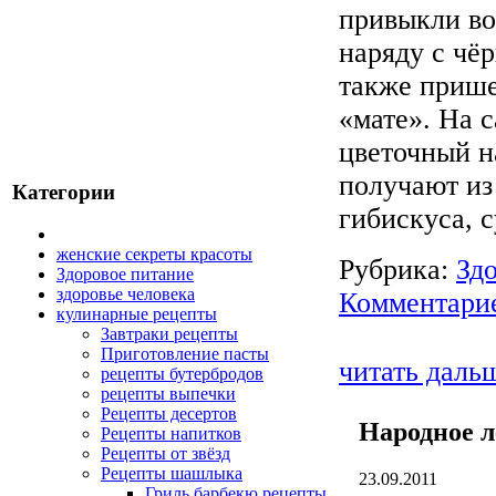
привыкли во
наряду с чё
также прише
«мате». На с
цветочный н
получают из
Категории
гибискуса, 
женские секреты красоты
Рубрика:
Зд
Здоровое питание
здоровье человека
Комментарие
кулинарные рецепты
Завтраки рецепты
Приготовление пасты
читать даль
рецепты бутербродов
рецепты выпечки
Рецепты десертов
Народное 
Рецепты напитков
Рецепты от звёзд
Рецепты шашлыка
23.09.2011
Гриль барбекю рецепты