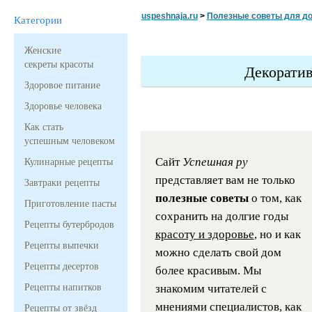
uspeshnaja.ru
>
Полезные советы для д
Категории
Женские
секреты красоты
Декоратив
Здоровое питание
Здоровье человека
Как стать
успешным человеком
Сайт
Успешная ру
Кулинарные рецепты
представляет вам не только
Завтраки рецепты
полезные советы
о том, как
Приготовление пасты
сохранить на долгие годы
Рецепты бутербродов
красоту и здоровье
, но и как
Рецепты выпечки
можно сделать свой дом
Рецепты десертов
более красивым. Мы
Рецепты напитков
знакомим читателей с
мнениями специалистов, как
Рецепты от звёзд