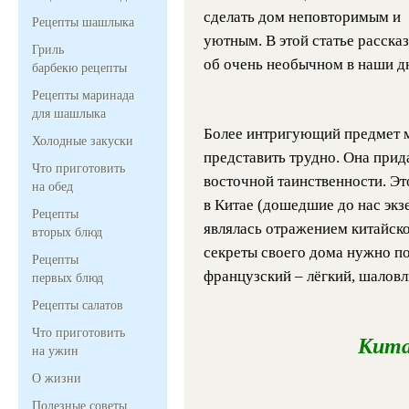
сделать дом неповторимым и
Рецепты шашлыка
уютным. В этой статье рассказ
Гриль
об очень необычном в наши дн
барбекю рецепты
Рецепты маринада
для шашлыка
Более интригующий предмет м
Холодные закуски
представить трудно. Она прид
Что приготовить
восточной таинственности. Эт
на обед
в Китае (дошедшие до нас экзе
Рецепты
являлась отражением китайск
вторых блюд
секреты своего дома нужно по
Рецепты
французский – лёгкий, шаловл
первых блюд
Рецепты салатов
Что приготовить
Кита
на ужин
О жизни
Полезные советы