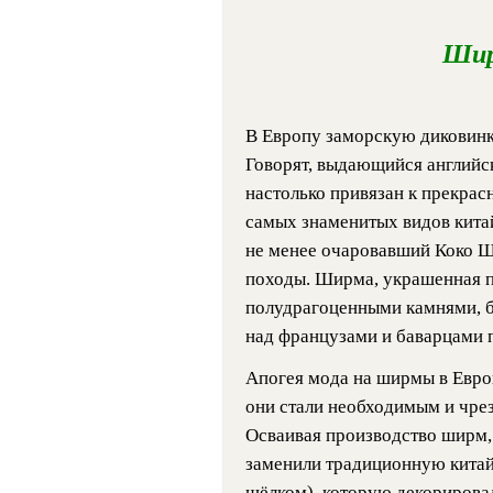
Шир
В Европу заморскую диковинк
Говорят, выдающийся английс
настолько привязан к прекрас
самых знаменитых видов кита
не менее очаровавший Коко Ша
походы. Ширма, украшенная п
полудрагоценными камнями, б
над французами и баварцами п
Апогея мода на ширмы в Европе
они стали необходимым и чре
Осваивая производство ширм,
заменили традиционную китай
шёлком), которую декорирова