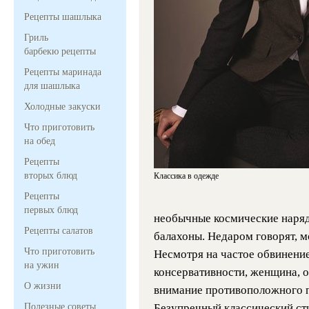
Рецепты шашлыка
Гриль
барбекю рецепты
Рецепты маринада
для шашлыка
Холодные закуски
Что приготовить
на обед
Рецепты
вторых блюд
Классика в одежде
Рецепты
первых блюд
необычные космические наряд
Рецепты салатов
балахоны. Недаром говорят, мо
Что приготовить
Несмотря на частое обвинение
на ужин
консервативности, женщина, о
О жизни
внимание противоположного п
Полезные советы
Безупречный классический ст