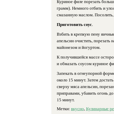
Куриное филе порезать больш
грамм). Немного отбить и ул
смазанную маслом. Посолить,
Приготовить соус
.
Взбить в крепкую пену яичны
апельсин очистить, порезать 
майонезом и йогуртом.
К получившейся массе осторо
и обмазать соусом куриное фи
Запекать в огнеупорной форме
около 15 минут. Затем достат
сверху мяса апельсин, пореза
приправами, убавить огонь до
15 минут.
Метки:
вкусно
,
Кулинарные р