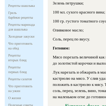
Зелень петрушки;
Рецепты шашлыка
100 мл. сухого красного вина;
Гриль
барбекю рецепты
100 гр. густого томатного соу
Рецепты маринада
для шашлыка
Оливковое масло;
Холодные закуски
Соль, перец по вкусу.
Что приготовить
Готовим:
на обед
Рецепты
Мясо порезать величиной как
вторых блюд
до золотистой корочки и выло
Рецепты
Лук нарезать и обжарить в ма
первых блюд
кастрюлю на мясо. У слив уда
Рецепты салатов
положить в кастрюлю к мясу. 
Что приготовить
соль, перец, зелень, вино, то
на ужин
на маленьком огне до готовно
О жизни
Куриное филе, з
Полезные советы