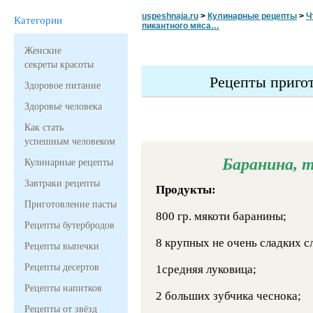
uspeshnaja.ru
>
Кулинарные рецепты
>
Ч
Категории
пикантного мяса…
Женские
секреты красоты
Рецепты приго
Здоровое питание
Здоровье человека
Как стать
успешным человеком
Баранина, 
Кулинарные рецепты
Завтраки рецепты
Продукты:
Приготовление пасты
800 гр. мякоти баранины;
Рецепты бутербродов
8 крупных не очень сладких с
Рецепты выпечки
Рецепты десертов
1средняя луковица;
Рецепты напитков
2 больших зубчика чеснока;
Рецепты от звёзд