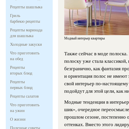
Рецепты шашлыка
Гриль
барбекю рецепты
Рецепты маринада
для шашлыка
Модный интерьер квартиры
Холодные закуски
Что приготовить
Также сейчас в моде полоска. 
на обед
полоску уже стала классикой, 
Рецепты
безгранично, как фантазия пр
вторых блюд
и ориентация полос не имеют з
Рецепты
свой интерьер по-настоящему
первых блюд
подойдут для этой цели, как н
Рецепты салатов
Модные тенденции в интерьер
Что приготовить
шик», очередное переосмысле
на ужин
прошлом сезоне, постепенно о
О жизни
оттенках. Вместо этого лидиру
Полезные советы