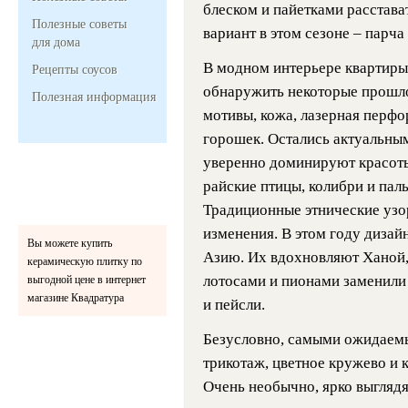
блеском и пайетками расстава
Полезные советы
вариант в этом сезоне – парча
для дома
В модном интерьере квартир
Рецепты соусов
обнаружить некоторые прошло
Полезная информация
мотивы, кожа, лазерная перфор
горошек. Остались актуальным
уверенно доминируют красоты
райские птицы, колибри и паль
Традиционные этнические узо
изменения. В этом году диза
Вы можете купить
Азию. Их вдохновляют Ханой,
керамическую плитку по
лотосами и пионами заменили
выгодной цене в интернет
магазине Квадратура
и пейсли.
Безусловно, самыми ожидаемы
трикотаж, цветное кружево и 
Очень необычно, ярко выгляд