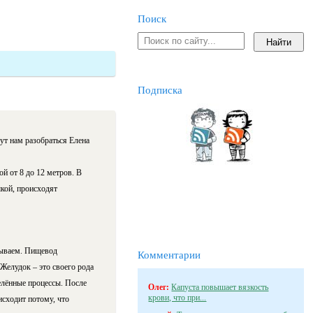
Поиск
Подписка
ут нам разобраться Елена
ой от 8 до 12 метров. В
шкой, происходят
тываем. Пищевод
Комментарии
Желудок – это своего рода
елённые процессы. После
Олег:
Капуста повышает вязкость
крови, что при...
исходит потому, что