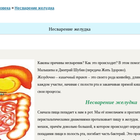
овека
>
Несварение желудка
Несварение желудка
Каковы причины несварения? Как это происходит? В этом помог
Малышева и Дмитрий Шубин (передача Жить Здорово).
Желудочно – кишечный тракт
– это своего рода конвейер, длин
каждом участке, начиная с полости рта и заканчивая прямой ки
свои процессы.
Несварение желудка
Сначала пища попадает к нам в рот. Мы её измельчаем и прогла
перистальтическими движениями проталкивает пищу в желудок. 
мешок, причём довольно большой, в котором происходят опред
попадания пищи в полость рта, погибает часть бактерий. Это про