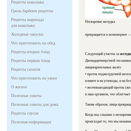
Рецепты шашлыка
Гриль барбекю рецепты
Рецепты маринада
Несварение желудка
для шашлыка
Холодные закуски
превращается в мономерное — 
Что приготовить на обед
Рецепты вторых блюд
Следующий участок за
желуд
Рецепты первых блюд
Двенадцатиперстной эта кишка 
пищеварительных желёз:
Рецепты салатов
• проток поджелудочной желез
Что приготовить на ужин
влияют и на углеводы, и на бел
О жизни
• желчевыводящий проток (жел
в наш организм, что облегчает
Полезные советы
Полезные советы для дома
Таким образом, пища превраща
Рецепты соусов
Когда мы слышим о несварении,
происходит то, что мы называ
Полезная информация