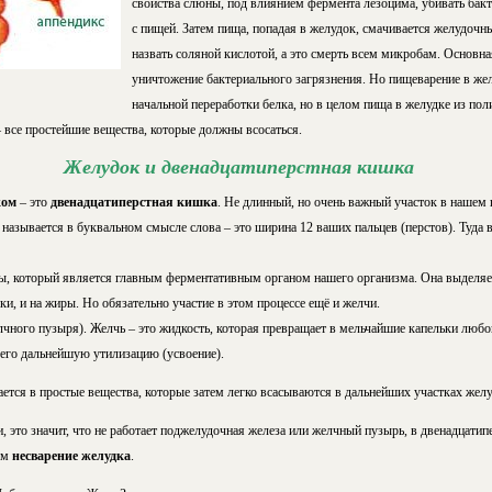
свойства слюны, под влиянием фермента лезоцима, убивать бак
с пищей. Затем пища, попадая в желудок, смачивается желудоч
назвать соляной кислотой, а это смерть всем микробам. Основ
уничтожение бактериального загрязнения. Но пищеварение в жел
начальной переработки белка, но в целом пища в желудке из пол
все простейшие вещества, которые должны всосаться.
Желудок и двенадцатиперстная кишка
ком
– это
двенадцатиперстная кишка
. Не длинный, но очень важный участок в нашем
называется в буквальном смысле слова – это ширина 12 ваших пальцев (перстов). Туда
ы, который является главным ферментативным органом нашего организма. Она выделяе
ки, и на жиры. Но обязательно участие в этом процессе ещё и желчи.
чного пузыря). Желчь – это жидкость, которая превращает в мельчайшие капельки люб
 его дальнейшую утилизацию (усвоение).
ется в простые вещества, которые затем легко всасываются в дальнейших участках желу
 это значит, что не работает поджелудочная железа или желчный пузырь, в двенадцатип
ем
несварение желудка
.