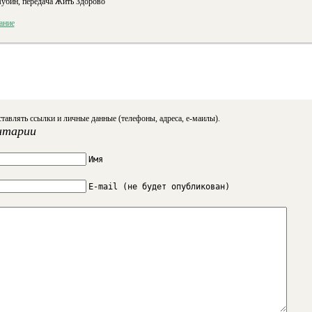
бин, передача Жить Здорово
ание
тавлять ссылки и личные данные (телефоны, адреса, е-маилы).
нтарии
Имя
E-mail (не будет опубликован)