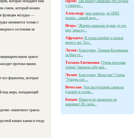
терии, которые попадают нам
сергей:
Там вверху написано что ходьба
у гиперто...
ным соком, который можно
Александр:
мне кажется, по IMEI
ная функция желудка —
искать - самый наде...
удке начинается только с
Игорь:
"Жарить шашлык нужно до тех
имерного состояния не
пор, пока ку...
Афродита:
В статье вообще о пользе
ничего нет. Тол...
Лилия:
Благодарю, Татьяна Евгеньевна,
за Ваш от...
 пищеварительном тракте.
Татьяна Евгеньевна:
Очень полезная
 выходят протоки наших
статья! Заказала себе мат...
Лилия:
Благодарю, Вячеслав! Статья
т все ферменты, которые
"Упадок сил ...
Вячеслав:
Для поступления глюкозы
(сахара) в голов...
ой вид жира, попадающий
Богдан:
Никогда не экономьте на
машинке! Из личн...
дочно- кишечного тракта.
ерстной кишке камни и тогда