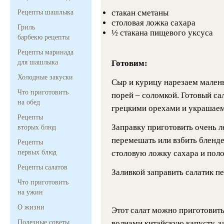
стакан сметаны
Рецепты шашлыка
столовая ложка сахара
Гриль
½ стакана пищевого уксуса
барбекю рецепты
Рецепты маринада
для шашлыка
Готовим:
Холодные закуски
Сыр и курицу нарезаем малень
Что приготовить
порей – соломкой. Готовый с
на обед
грецкими орехами и украшаем
Рецепты
Заправку приготовить очень л
вторых блюд
перемешать или взбить бленде
Рецепты
первых блюд
столовую ложку сахара и поло
Рецепты салатов
Заливкой заправить салатик пе
Что приготовить
на ужин
О жизни
Этот салат можно приготовит
Полезные советы
волнами китайскую капусту, з