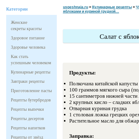
uspeshnaja.ru
>
Кулинарные рецепты
>
Ч
Категории
яблоками и куриной грудкой…
Женские
секреты красоты
Салат с ябло
Здоровое питание
Здоровье человека
Как стать
успешным человеком
Кулинарные рецепты
Продукты:
Завтраки рецепты
Полкочана китайской капусты
100 граммов мягкого сыра (п
Приготовление пасты
15 сантиметров нижней части
Рецепты бутербродов
2 крупных кисло – сладких яб
Отварная куриная грудка
Рецепты выпечки
1 столовая ложка грецких оре
Рецепты десертов
Растительное масло для обжа
Рецепты напитков
Заправка:
Рецепты от звёзд