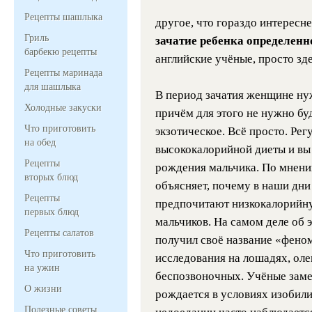
Рецепты шашлыка
другое, что гораздо интересне
Гриль
зачатие ребенка определенн
барбекю рецепты
английские учёные, просто зде
Рецепты маринада
для шашлыка
В период зачатия женщине ну
Холодные закуски
причём для этого не нужно бу
Что приготовить
экзотическое. Всё просто. Ре
на обед
высококалорийной диеты и вы
Рецепты
рождения мальчика. По мнени
вторых блюд
объясняет, почему в наши дни
Рецепты
предпочитают низкокалорийну
первых блюд
мальчиков. На самом деле об 
Рецепты салатов
получил своё название «фено
Что приготовить
исследования на лошадях, олен
на ужин
беспозвоночных. Учёные заме
О жизни
рождается в условиях изобилия
Полезные советы