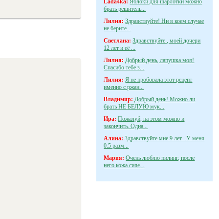
Lada4ka:
Яблоки для шарлотки можно
брать решитель...
Лилия:
Здравствуйте! Ни в коем случае
не берите...
Светлана:
Здравствуйте , моей дочери
12 лет и её ...
Лилия:
Добрый день, лапушка моя!
Спасибо тебе з...
Лилия:
Я не пробовала этот рецепт
именно с ржан...
Владимир:
Добрый день! Можно ли
брать НЕ БЕЛУЮ мук...
Ира:
Пожалуй, на этом можно и
закончить. Одна...
Алина:
Здравствуйте мне 9 лет ..У меня
0.5 разм...
Мария:
Очень люблю пилинг, после
него кожа сияе...