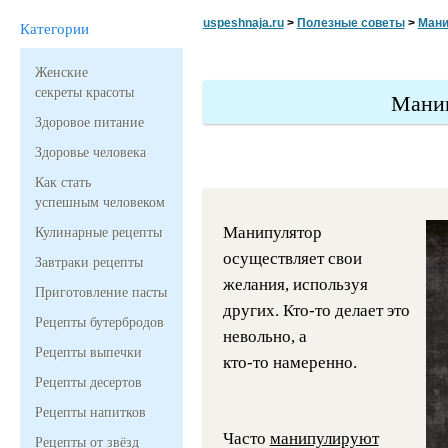
uspeshnaja.ru
>
Полезные советы
>
Мани
Категории
Женские
секреты красоты
Мани
Здоровое питание
Здоровье человека
Как стать
успешным человеком
Манипулятор
Кулинарные рецепты
осуществляет свои
Завтраки рецепты
желания, используя
Приготовление пасты
других.
Кто-то
делает это
Рецепты бутербродов
невольно, а
Рецепты выпечки
кто-то
намеренно.
Рецепты десертов
Рецепты напитков
Часто
манипулируют
Рецепты от звёзд