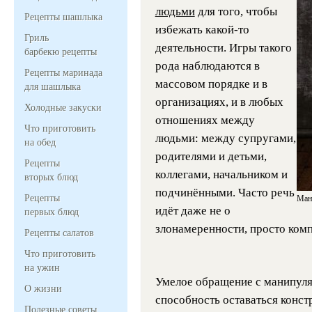
людьми
для того, чтобы
Рецепты шашлыка
избежать
какой-то
Гриль
деятельности. Игры такого
барбекю рецепты
рода наблюдаются в
Рецепты маринада
массовом порядке и в
для шашлыка
организациях, и в любых
Холодные закуски
отношениях между
Что приготовить
людьми: между супругами,
на обед
родителями и детьми,
Рецепты
коллегами, начальником и
вторых блюд
подчинёнными.
Часто речь
Рецепты
Ман
идёт даже не о
первых блюд
злонамеренности, просто ком
Рецепты салатов
Что приготовить
на ужин
Умелое обращение с манипуля
О жизни
способность оставаться конст
Полезные советы