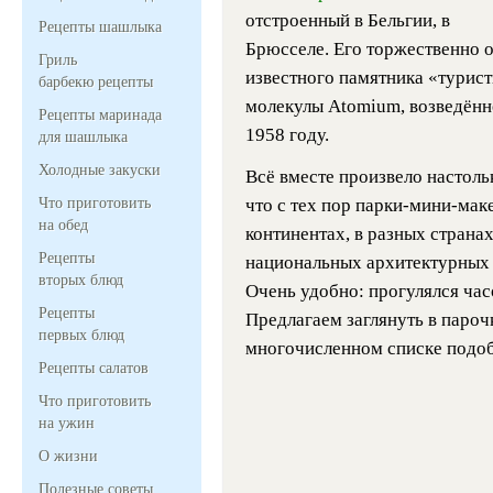
отстроенный в Бельгии, в
Рецепты шашлыка
Брюсселе. Его торжественно о
Гриль
известного памятника «турис
барбекю рецепты
молекулы Atomium, возведённ
Рецепты маринада
1958 году.
для шашлыка
Холодные закуски
Всё вместе произвело настоль
Что приготовить
что с тех пор парки-мини-мак
на обед
континентах, в разных стран
Рецепты
национальных архитектурных 
вторых блюд
Очень удобно: прогулялся часо
Рецепты
Предлагаем заглянуть в пароч
первых блюд
многочисленном списке подоб
Рецепты салатов
Что приготовить
на ужин
О жизни
Полезные советы