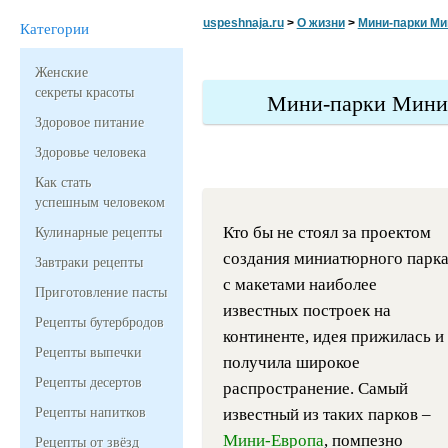
uspeshnaja.ru
>
О жизни
>
Мини-парки Мин
Категории
Женские
секреты красоты
Мини-парки Мини-Е
Здоровое питание
Здоровье человека
Как стать
успешным человеком
Кто бы не стоял за проектом
Кулинарные рецепты
создания миниатюрного парк
Завтраки рецепты
с макетами наиболее
Приготовление пасты
известных построек на
Рецепты бутербродов
континенте, идея прижилась и
Рецепты выпечки
получила широкое
Рецепты десертов
распространение. Самый
Рецепты напитков
известный из таких парков –
Мини-Европа
, помпезно
Рецепты от звёзд