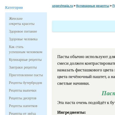
uspeshnaja.ru
>
Кулинарные рецепты
>
П
Категории
Женские
секреты красоты
Здоровое питание
Здоровье человека
Как стать
успешным человеком
Пасты обычно используют для
Кулинарные рецепты
смеси должен контрастировать
Завтраки рецепты
намазать фисташкового цвета 
Приготовление пасты
цвета печёночный паштет, а н
Рецепты бутербродов
светлые начинки.
Рецепты выпечки
Паст
Рецепты десертов
Эта паста очень подойдёт к б
Рецепты напитков
Ингредиенты:
Рецепты от звёзд