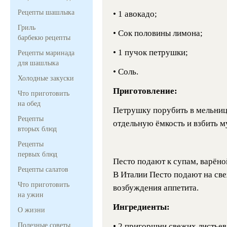
Рецепты шашлыка
• 1 авокадо;
Гриль
• Сок половины лимона;
барбекю рецепты
• 1 пучок петрушки;
Рецепты маринада
для шашлыка
• Соль.
Холодные закуски
Приготовление:
Что приготовить
на обед
Петрушку порубить в мельниц
Рецепты
отдельную ёмкость и взбить м
вторых блюд
Рецепты
первых блюд
Песто подают к супам, варёно
Рецепты салатов
В Италии Песто подают на св
Что приготовить
возбуждения аппетита.
на ужин
Ингредиенты:
О жизни
Полезные советы
• 2 пригоршни свежих листьев