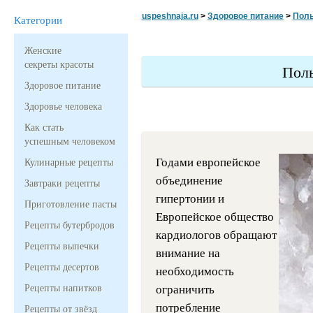
uspeshnaja.ru
>
Здоровое питание
>
Поль
Категории
Женские
секреты красоты
Поль
Здоровое питание
Здоровье человека
Как стать
успешным человеком
Годами европейское
Кулинарные рецепты
объединение
Завтраки рецепты
гипертонии и
Приготовление пасты
Европейское общество
Рецепты бутербродов
кардиологов обращают
Рецепты выпечки
внимание на
Рецепты десертов
необходимость
Рецепты напитков
ограничить
потребление
Рецепты от звёзд