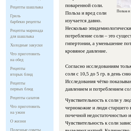
поваренной соли.
Рецепты шашлыка
Польза и 
Польза и вред соли
Гриль
изучается давно.
барбекю рецепты
Несколько эпидемиологически
Рецепты маринада
потребление соли – это суще
для шашлыка
гипертонии, а уменьшение по
Холодные закуски
кровяное давление.
Что приготовить
на обед
Согласно исследованиям толь
Рецепты
соли с 10,5 до 5 гр. в день сн
вторых блюд
Исследования чётко показыва
Рецепты
давлением и потреблением сол
первых блюд
Рецепты салатов
Чувствительность к соли у лю
Что приготовить
чернокожие и люди старшего в
на ужин
почечной недостаточностью и
О жизни
Чувствительность к соли завис
Полезные советы
выделяют натрий. Количество 