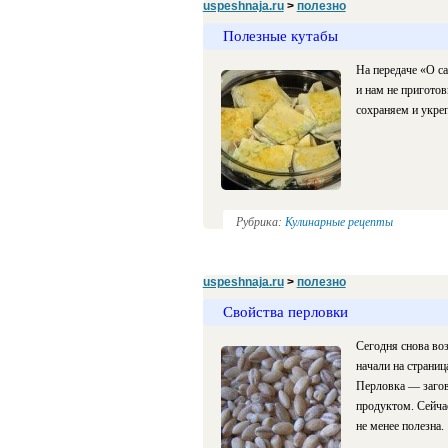
uspeshnaja.ru
>
полезно
Полезные кутабы
На передаче «О с
и нам не приготов
сохраняем и укре
Рубрика:
Кулинарные рецепты
uspeshnaja.ru
>
полезно
Свойства перловки
Сегодня снова во
начали на страниц
Перловка — загов
продуктом. Сейчас
не менее полезна.