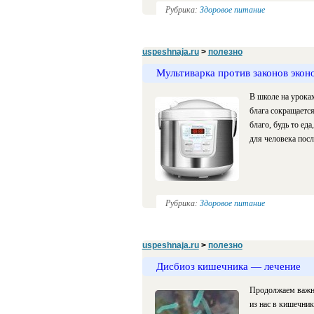
Рубрика:
Здоровое питание
uspeshnaja.ru
>
полезно
Мультиварка против законов экон
В школе на уроках
блага сокращаетс
благо, будь то ед
для человека посл
Рубрика:
Здоровое питание
uspeshnaja.ru
>
полезно
Дисбиоз кишечника — лечение
Продолжаем важну
из нас в кишечни