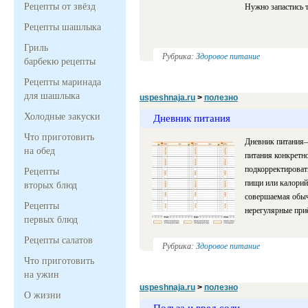
Рецепты от звёзд
Нужно запастись т
Рецепты шашлыка
Гриль
Рубрика:
Здоровое питание
барбекю рецепты
Рецепты маринада
для шашлыка
uspeshnaja.ru
>
полезно
Холодные закуски
Дневник питания
Что приготовить
Дневник питания–
на обед
питания конкретн
подкорректировать
Рецепты
пищи или калорий
вторых блюд
совершаемая обыч
Рецепты
нерегулярные пр
первых блюд
Рецепты салатов
Рубрика:
Здоровое питание
Что приготовить
на ужин
uspeshnaja.ru
>
полезно
О жизни
Польза и вред соли