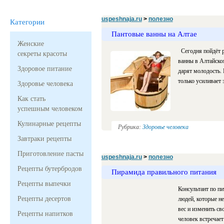
uspeshnaja.ru
>
полезно
Категории
Пантовые ванны на Алтае
Женские
Сегодня пойдёт р
секреты красоты
ванны в Алтайско
Здоровое питание
дарят молодость. 
только усиливает 
Здоровье человека
Как стать
успешным человеком
Кулинарные рецепты
Рубрика:
Здоровье человека
Завтраки рецепты
Приготовление пасты
uspeshnaja.ru
>
полезно
Рецепты бутербродов
Пирамида правильного питания
Рецепты выпечки
Консультант по пи
Рецепты десертов
людей, которые не
вес и изменить св
Рецепты напитков
человек встречает