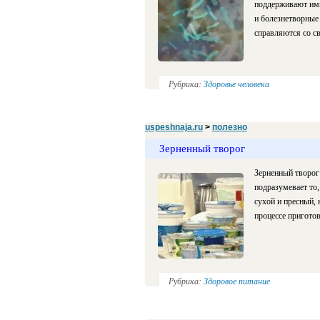
поддерживают имм
и болезнетворные
справляются со св
Рубрика:
Здоровье человека
uspeshnaja.ru
>
полезно
Зерненный творог
Зерненный творог 
подразумевает то,
сухой и пресный, 
процессе пригото
Рубрика:
Здоровое питание