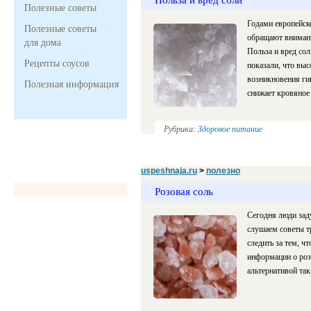
Полезные советы
Годами европейск
Полезные советы
обращают внимани
для дома
Польза и вред сол
Рецепты соусов
показали, что выс
возникновения ги
Полезная информация
снижает кровяное 
Рубрика:
Здоровое питание
uspeshnaja.ru
>
полезно
Розовая соль
Сегодня люди зад
слушаем советы т
следить за тем, чт
информации о роз
альтернативой та